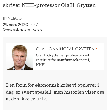
S
skriver NHH-professor Ola H. Grytten.
H
INNLEGG
I
29. mars 2020 14:47
S
Økonomisk historie
Korona
T
O
OLA HONNINGDAL GRYTTEN
R
Ola H. Grytten er professor ved
Institutt for samfunnsøkonomi,
I
NHH.
S
K
Den form for økonomisk krise vi opplever i
dag, er svært spesiell, men historien viser oss
E
at den ikke er unik.
P