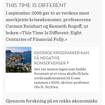
A
THIS TIME IS DIFFERENT
R
I september 2009 gav to av verdens mest
A
anerkjente kriseøkonomer, professorene
Carmen Reinhart og Kenneth Rogoff, ut
L
boken «This Time Is Different: Eight
L
Centuries of Financial Folly.»
E
ENSIDIGE KRISEPAKKER KAN
L
FÅ NEGATIVE
L
KONSEKVENSER
Det var nesten ingen som hadde
E
forutsatt at et virus skulle få hele
R
verdensøkonomien til å rase
sammen i 2020, skriver professor
Ola H. Grytten.
Gjennom forskning på en rekke økonomiske