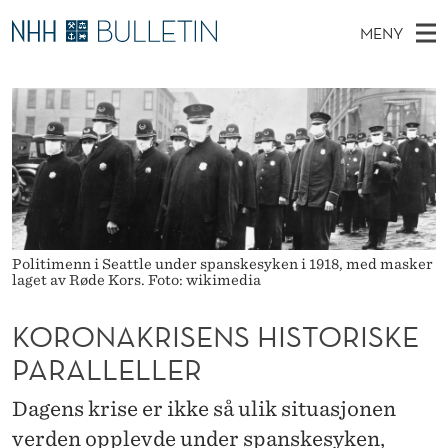
K
MENY
O
H
NO
TIL WWW.NHH.NO
S
R
O
Ø
K
Stipendiater og nye forskerprofiler
V
I
O
N
E
Disputaser
E
N
T
T
D
Ekspertutvalg
S
A
T
M
E
Om Bulletin
D
K
E
E
T
N
Politimenn i Seattle under spanskesyken i 1918, med masker
R
laget av Røde Kors. Foto: wikimedia
Y
I
KORONAKRISENS HISTORISKE
S
PARALLELLER
E
Dagens krise er ikke så ulik situasjonen
N
verden opplevde under spanskesyken,