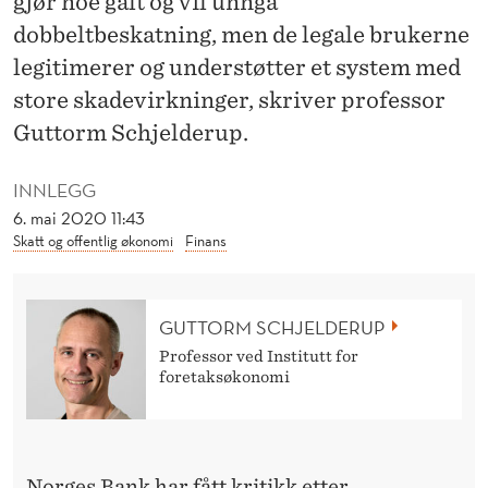
gjør noe galt og vil unngå
I
dobbeltbeskatning, men de legale brukerne
S
legitimerer og understøtter et system med
,
store skadevirkninger, skriver professor
M
Guttorm Schjelderup.
E
INNLEGG
N
6. mai 2020 11:43
Skatt og offentlig økonomi
Finans
B
A
GUTTORM SCHJELDERUP
R
Professor ved Institutt for
E
foretaksøkonomi
N
E
Norges Bank har fått kritikk etter