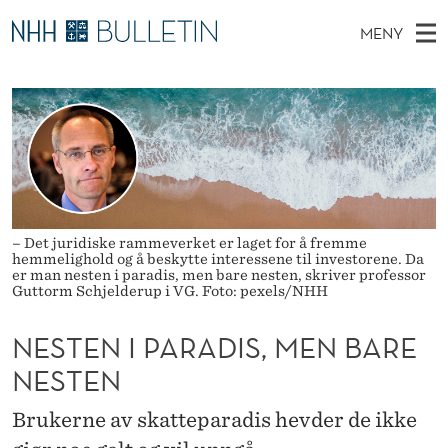
N
MENY
E
H
NO
TIL WWW.NHH.NO
S
S
O
Ø
K
Stipendiater og nye forskerprofiler
V
I
T
N
E
Disputaser
E
E
T
T
D
Ekspertutvalg
S
N
T
M
E
Om Bulletin
D
I
E
E
– Det juridiske rammeverket er laget for å fremme
T
hemmelighold og å beskytte interessene til investorene. Da
N
P
er man nesten i paradis, men bare nesten, skriver professor
Guttorm Schjelderup i VG. Foto: pexels/NHH
Y
A
NESTEN I PARADIS, MEN BARE
R
NESTEN
A
D
Brukerne av skatteparadis hevder de ikke