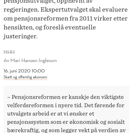
pensjonsutvalget, oppnevnt av
T
regjeringen. Ekspertutvalget skal evaluere
I
om pensjonsreformen fra 2011 virker etter
D
hensikten, og foreslå eventuelle
E
justeringer.
N
NHH
S
Av
Mari Hansen Ingleson
P
16. juni 2020 10:00
Skatt og offentlig økonomi
E
N
– Pensjonsreformen er kanskje den viktigste
S
velferdsreformen i nyere tid. Det førende for
J
utvalgets arbeid er at vi ønsker et
pensjonssystem som er økonomisk og sosialt
O
bærekraftig, og som legger vekt på verdien av