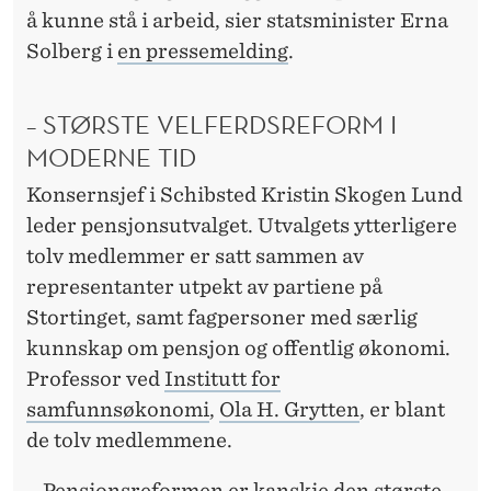
N
å kunne stå i arbeid, sier statsminister Erna
S
Solberg i
en pressemelding
.
S
– STØRSTE VELFERDSREFORM I
Y
MODERNE TID
S
Konsernsjef i Schibsted Kristin Skogen Lund
T
leder pensjonsutvalget. Utvalgets ytterligere
E
tolv medlemmer er satt sammen av
M
representanter utpekt av partiene på
Stortinget, samt fagpersoner med særlig
kunnskap om pensjon og offentlig økonomi.
Professor ved
Institutt for
samfunnsøkonomi
,
Ola H. Grytten
, er blant
de tolv medlemmene.
– Pensjonsreformen er kanskje den største