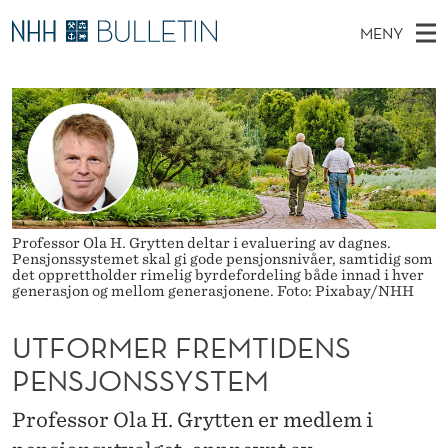
U
MENY
T
H
NO
TIL WWW.NHH.NO
S
F
O
Ø
K
Stipendiater og nye forskerprofiler
V
I
O
N
E
Disputaser
E
R
T
T
D
Ekspertutvalg
S
M
T
M
E
Om Bulletin
D
E
E
E
Professor Ola H. Grytten deltar i evaluering av dagnes.
T
Pensjonssystemet skal gi gode pensjonsnivåer, samtidig som
N
R
det opprettholder rimelig byrdefordeling både innad i hver
generasjon og mellom generasjonene. Foto: Pixabay/NHH
Y
F
UTFORMER FREMTIDENS
R
PENSJONSSYSTEM
E
M
Professor Ola H. Grytten er medlem i