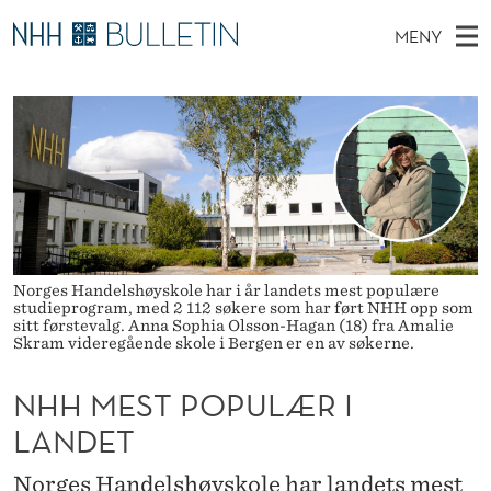
N
MENY
H
H
NO
EN
TIL WWW.NHH.NO
S
H
O
Ø
K
Stipendiater og nye forskerprofiler
V
I
M
N
E
Disputaser
E
E
T
T
D
Ekspertutvalg
S
S
T
M
E
Om Bulletin
D
T
E
E
T
N
Norges Handelshøyskole har i år landets mest populære
P
studieprogram, med 2 112 søkere som har ført NHH opp som
Y
sitt førstevalg. Anna Sophia Olsson-Hagan (18) fra Amalie
O
Skram videregående skole i Bergen er en av søkerne.
P
NHH MEST POPULÆR I
U
LANDET
L
Norges Handelshøyskole har landets mest