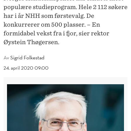
Æ
populære studieprogram. Hele 2 112 søkere
R
har i år NHH som førstevalg. De
I
konkurrerer om 500 plasser. – En
formidabel vekst fra i fjor, sier rektor
L
Øystein Thøgersen.
A
N
Av
Sigrid Folkestad
D
24. april 2020 09:00
E
T