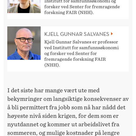
G
Institutt for samfunnsøkonomi og
forsker ved Senter for fremragende
B
forskning FAIR (NHH).
A
KJELL GUNNAR SALVANES
R
Kjell Gunnar Salvanes er professor
N
ved Institutt for samfunnsøkonomi
og forsker ved Senter for
E
fremragende forskning FAIR
(NHH).
H
A
G
I det siste har mange vært ute med
bekymringer om langsiktige konsekvenser av
E
å bli permittert fra jobb som nå har nådd det
R
høyeste nivå siden krigen, for dem som er
K
nyutdannet og kommer ut arbeidslivet fra
sommeren, og mulige kostnader på lengre