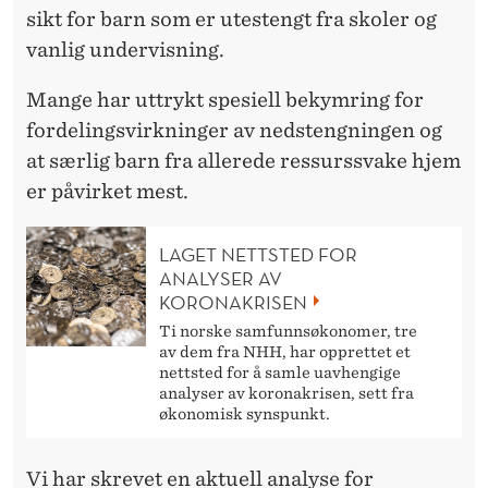
A
sikt for barn som er utestengt fra skoler og
N
vanlig undervisning.
G
Mange har uttrykt spesiell bekymring for
I
fordelingsvirkninger av nedstengningen og
1
at særlig barn fra allerede ressurssvake hjem
er påvirket mest.
0
0
LAGET NETTSTED FOR
ANALYSER AV
M
KORONAKRISEN
R
Ti norske samfunnsøkonomer, tre
av dem fra NHH, har opprettet et
D
nettsted for å samle uavhengige
analyser av koronakrisen, sett fra
.
økonomisk synspunkt.
I
Vi har skrevet en aktuell analyse for