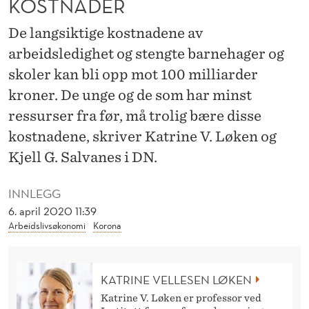
KOSTNADER
E
N
De langsiktige kostnadene av
arbeidsledighet og stengte barnehager og
G
skoler kan bli opp mot 100 milliarder
T
kroner. De unge og de som har minst
E
ressurser fra før, må trolig bære disse
S
kostnadene, skriver Katrine V. Løken og
Kjell G. Salvanes i DN.
K
O
INNLEGG
L
6. april 2020 11:39
Arbeidslivsøkonomi
Korona
E
R
KATRINE VELLESEN LØKEN
O
Katrine V. Løken er professor ved