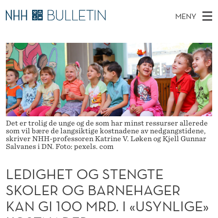
L
MENY
E
H
NO
TIL WWW.NHH.NO
S
D
O
Ø
K
Stipendiater og nye forskerprofiler
V
I
I
N
E
Disputaser
E
G
T
T
D
Ekspertutvalg
S
H
T
M
E
Om Bulletin
D
E
E
E
Det er trolig de unge og de som har minst ressurser allerede
T
N
T
som vil bære de langsiktige kostnadene av nedgangstidene,
skriver NHH-professoren Katrine V. Løken og Kjell Gunnar
Y
Salvanes i DN. Foto: pexels. com
O
G
LEDIGHET OG STENGTE
S
SKOLER OG BARNEHAGER
KAN GI 100 MRD. I «USYNLIGE»
T