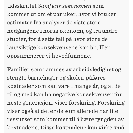
«
tidsskriftet
Samfunnsøkonomen
som
U
kommer ut om et par uker, hvor vi bruker
S
estimater fra analyser de siste store
nedgangene i norsk økonomi, og fra andre
Y
studier, for å sette tall på hvor store de
N
langsiktige konsekvensene kan bli. Her
L
oppsummerer vi hovedfunnene.
I
Familier som rammes av arbeidsledighet og
G
stengte barnehager og skoler, påføres
kostnader som kan vare i mange år, og at de
E
til og med kan ha negative konsekvenser for
»
neste generasjon, viser forskning. Forskning
K
viser også at det er de som allerede har lite
O
ressurser som kommer til å bære tyngden av
kostnadene. Disse kostnadene kan virke små
S