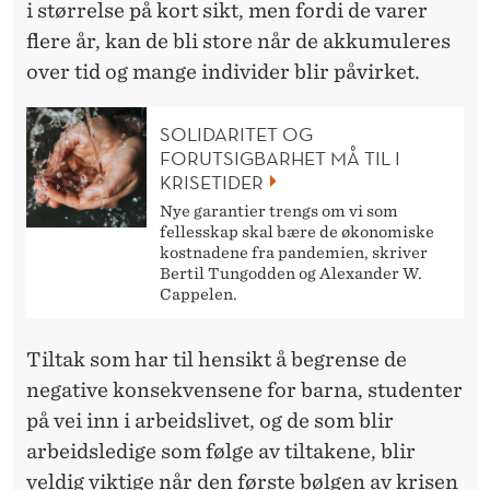
i størrelse på kort sikt, men fordi de varer
T
flere år, kan de bli store når de akkumuleres
N
over tid og mange individer blir påvirket.
A
SOLIDARITET OG
D
FORUTSIGBARHET MÅ TIL I
KRISETIDER
E
Nye garantier trengs om vi som
R
fellesskap skal bære de økonomiske
kostnadene fra pandemien, skriver
Bertil Tungodden og Alexander W.
Cappelen.
Tiltak som har til hensikt å begrense de
negative konsekvensene for barna, studenter
på vei inn i arbeidslivet, og de som blir
arbeidsledige som følge av tiltakene, blir
veldig viktige når den første bølgen av krisen