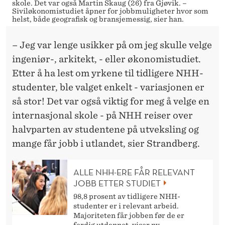
skole. Det var også Martin Skaug (26) fra Gjøvik. –
Siviløkonomistudiet åpner for jobbmuligheter hvor som
helst, både geografisk og bransjemessig, sier han.
– Jeg var lenge usikker på om jeg skulle velge
ingeniør-, arkitekt, - eller økonomistudiet.
Etter å ha lest om yrkene til tidligere NHH-
studenter, ble valget enkelt - variasjonen er
så stor! Det var også viktig for meg å velge en
internasjonal skole - på NHH reiser over
halvparten av studentene på utveksling og
mange får jobb i utlandet, sier Strandberg.
ALLE NHH-ERE FÅR RELEVANT
JOBB ETTER STUDIET
98,8 prosent av tidligere NHH-
studenter er i relevant arbeid.
Majoriteten får jobben før de er