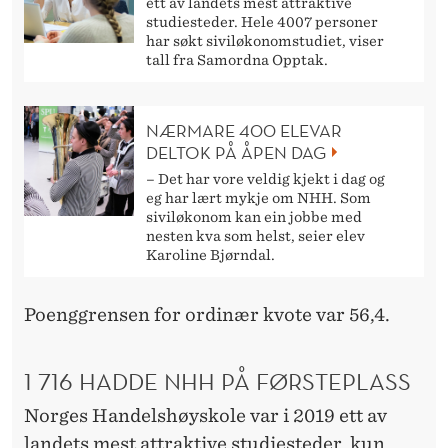
ett av landets mest attraktive
studiesteder. Hele 4007 personer
har søkt siviløkonomstudiet, viser
tall fra Samordna Opptak.
NÆRMARE 400 ELEVAR
DELTOK PÅ ÅPEN DAG
– Det har vore veldig kjekt i dag og
eg har lært mykje om NHH. Som
siviløkonom kan ein jobbe med
nesten kva som helst, seier elev
Karoline Bjørndal.
Poenggrensen for ordinær kvote var 56,4.
1 716 HADDE NHH PÅ FØRSTEPLASS
Norges Handelshøyskole var i 2019 ett av
landets mest attraktive studiesteder, kun