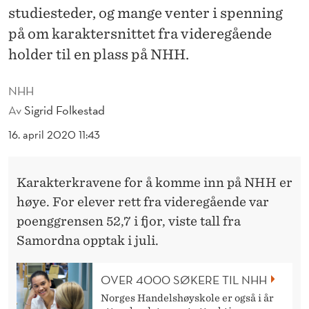
K
studiesteder, og mange venter i spenning
E
på om karaktersnittet fra videregående
holder til en plass på NHH.
R
T
NHH
O
Av
Sigrid Folkestad
P
16. april 2020 11:43
P
Karakterkravene for å komme inn på NHH er
E
høye. For elever rett fra videregående var
N
poenggrensen 52,7 i fjor, viste tall fra
Samordna opptak i juli.
OVER 4000 SØKERE TIL NHH
Norges Handelshøyskole er også i år