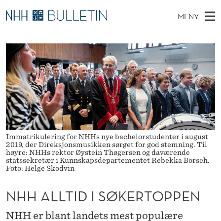
N
MENY
H
H
NO
TIL WWW.NHH.NO
S
H
O
Ø
K
Stipendiater og nye forskerprofiler
V
I
A
N
E
Disputaser
E
L
T
T
D
Ekspertutvalg
S
L
T
M
E
Om Bulletin
D
T
E
E
T
N
I
Immatrikulering for NHHs nye bachelorstudenter i august
Y
2019, der Direksjonsmusikken sørget for god stemning. Til
D
høyre: NHHs rektor Øystein Thøgersen og daværende
statssekretær i Kunnskapsdepartementet Rebekka Borsch.
I
Foto: Helge Skodvin
S
NHH ALLTID I SØKERTOPPEN
Ø
NHH er blant landets mest populære