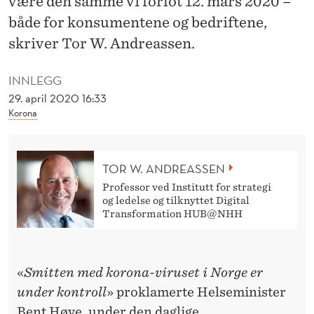
være den samme vi forlot 12. mars 2020 –
D
både for konsumentene og bedriftene,
E
skriver Tor W. Andreassen.
N
INNLEGG
N
29. april 2020 16:33
Y
Korona
E
N
TOR W. ANDREASSEN
O
Professor ved Institutt for strategi
og ledelse og tilknyttet Digital
R
Transformation HUB@NHH
M
A
«
Smitten med korona-viruset i Norge er
L
under kontroll
» proklamerte Helseminister
Bent Høye, under den daglige