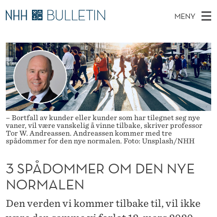
3
MENY
S
H
NO
TIL WWW.NHH.NO
S
P
O
Ø
K
Stipendiater og nye forskerprofiler
V
I
Å
N
E
Disputaser
E
D
T
T
D
Ekspertutvalg
S
O
T
M
E
Om Bulletin
D
M
E
E
– Bortfall av kunder eller kunder som har tilegnet seg nye
T
vaner, vil være vanskelig å vinne tilbake, skriver professor
N
M
Tor W. Andreassen. Andreassen kommer med tre
spådommer for den nye normalen. Foto: Unsplash/NHH
Y
E
3 SPÅDOMMER OM DEN NYE
R
NORMALEN
O
M
Den verden vi kommer tilbake til, vil ikke