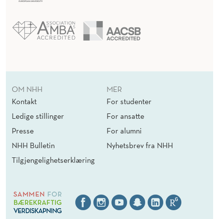
OM NHH
MER
Kontakt
For studenter
Ledige stillinger
For ansatte
Presse
For alumni
NHH Bulletin
Nyhetsbrev fra NHH
Tilgjengelighetserklæring