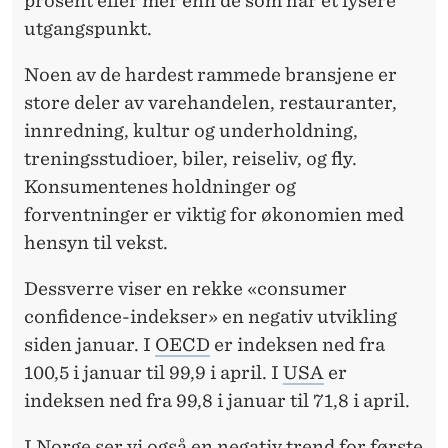
prosent eller mer enn de som har et lysere
utgangspunkt.
Noen av de hardest rammede bransjene er
store deler av varehandelen, restauranter,
innredning, kultur og underholdning,
treningsstudioer, biler, reiseliv, og fly.
Konsumentenes holdninger og
forventninger er viktig for økonomien med
hensyn til vekst.
Dessverre viser en rekke «consumer
confidence-indekser» en negativ utvikling
siden januar. I
OECD
er indeksen ned fra
100,5 i januar til 99,9 i april. I
USA
er
indeksen ned fra 99,8 i januar til 71,8 i april.
I Norge ser vi også en negativ trend for første