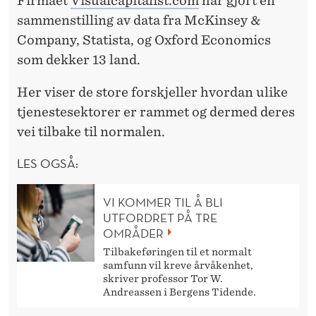
Firmaet
Visualcapitalist.com
har gjort en
sammenstilling av data fra McKinsey &
Company, Statista, og Oxford Economics
som dekker 13 land.
Her viser de store forskjeller hvordan ulike
tjenestesektorer er rammet og dermed deres
vei tilbake til normalen.
LES OGSÅ:
VI KOMMER TIL Å BLI
UTFORDRET PÅ TRE
OMRÅDER
Tilbakeføringen til et normalt
samfunn vil kreve årvåkenhet,
skriver professor Tor W.
Andreassen i Bergens Tidende.