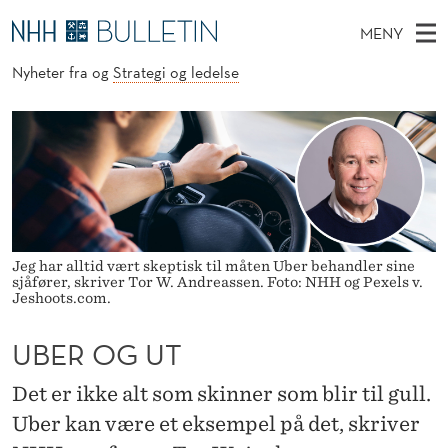
U
MENY
B
H
NO
Nyheter fra
og
Strategi og ledelse
TIL WWW.NHH.NO
S
E
O
Ø
K
Stipendiater og nye forskerprofiler
V
I
R
N
E
Disputaser
E
O
T
T
D
Ekspertutvalg
S
G
T
M
E
Om Bulletin
D
U
E
E
T
N
T
Jeg har alltid vært skeptisk til måten Uber behandler sine
sjåfører, skriver Tor W. Andreassen. Foto: NHH og Pexels v.
Y
Jeshoots.com.
UBER OG UT
Det er ikke alt som skinner som blir til gull.
Uber kan være et eksempel på det, skriver