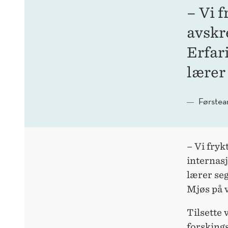
– Vi f
avskr
Erfari
lærer 
Førstea
– Vi fryk
internasj
lærer seg
Mjøs på 
Tilsette
forsking