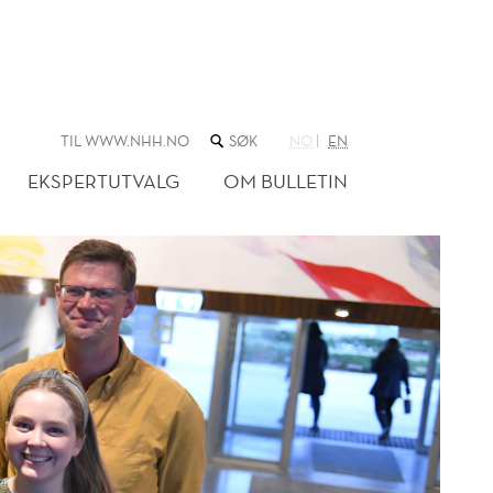
SØK
TIL WWW.NHH.NO
NO
EN
I
NETTSTEDET
EKSPERTUTVALG
OM BULLETIN