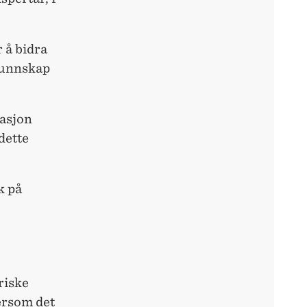
 å bidra
kunnskap
rasjon
dette
k på
riske
ersom det