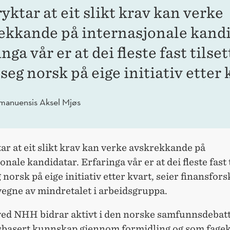
ryktar at eit slikt krav kan verke
ekkande på internasjonale kandi
nga vår er at dei fleste fast tilset
seg norsk på eige initiativ etter 
manuensis Aksel Mjøs
tar at eit slikt krav kan verke avskrekkande på
onale kandidatar. Erfaringa vår er at dei fleste fast 
 norsk på eige initiativ etter kvart, seier finansfor
vegne av mindretalet i arbeidsgruppa.
 ved NHH bidrar aktivt i den norske samfunnsdeba
sbasert kunnskap gjennom formidling og som fageks