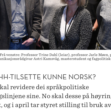
å venstre: Professor Trine Dahl (leiar), professor Jarle Møen,
ikasjonsrådgivar Astri Kamsvåg, masterstudent og fagpolitisk 
HH-TILSETTE KUNNE NORSK?
al revidere dei språkpolitiske
gslinjene sine. No skal desse på høyrin
, og i april tar styret stilling til bruk a