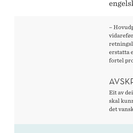
engels
– Hovudp
vidarefør
retningsl
erstatta 
fortel pr
AVSK
Eit av de
skal kunn
det vansk