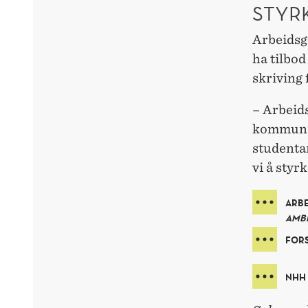
STYR
Arbeidsg
ha tilbo
skriving 
– Arbeids
kommunik
studenta
vi å styr
ARB
AMB
FORS
NHH 