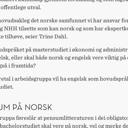
offentlege utval.
hovudsakleg det norske samfunnet vi har ansvar for
eng NHH tilsette som kan norsk og som har ekspert
 tilhøve, seier Trine Dahl.
udspråket på masterstudiet i økonomi og administ
lsk, eller skal både norsk og engelsk vere viktig på 
gså i framtida?
retal i arbeidsgruppa vil ha engelsk som hovudsprå
udiet.
UM PÅ NORSK
uppa føreslår at pensumlitteraturen i dei obligato
bachelorstudiet skal vere på norsk, vel og merke d