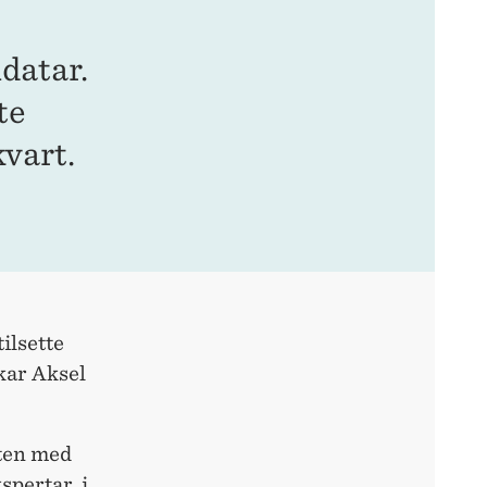
datar.
te
kvart.
tilsette
skar Aksel
tten med
pertar, i