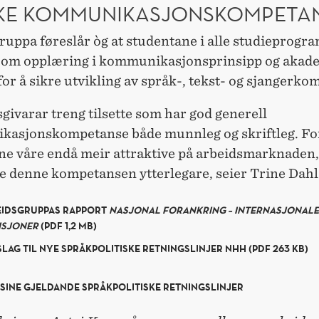
KE KOMMUNIKASJONSKOMPETA
ruppa føreslår òg at studentane i alle studieprogr
d om opplæring i kommunikasjonsprinsipp og akad
for å sikre utvikling av språk-, tekst- og sjangerko
givarar treng tilsette som har god generell
asjonskompetanse både munnleg og skriftleg. For
ne våre endå meir attraktive på arbeidsmarknaden,
ke denne kompetansen ytterlegare, seier Trine Dahl
EIDSGRUPPAS RAPPORT
NASJONAL FORANKRING – INTERNASJONALE
ISJONER
(PDF 1,2 MB)
LAG TIL NYE SPRÅKPOLITISKE RETNINGSLINJER NHH (PDF 263 KB)
SINE GJELDANDE SPRÅKPOLITISKE RETNINGSLINJER