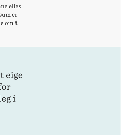
ne elles
nsum er
ne om å
t eige
for
eg i