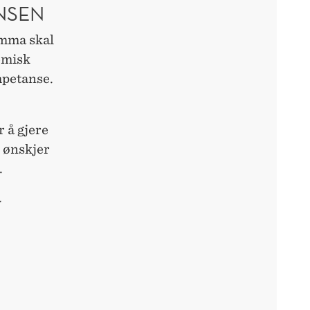
NSEN
amma skal
emisk
mpetanse.
 å gjere
 ønskjer
.