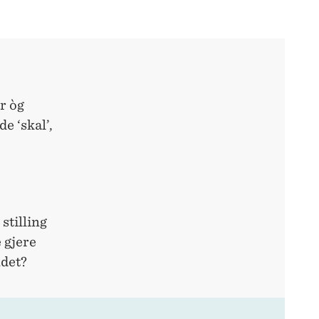
r òg
e ‘skal’,
 stilling
 gjere
ndet?