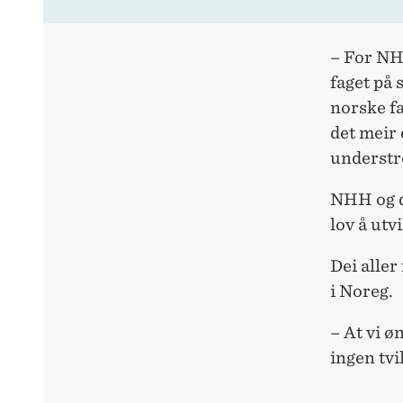
– For NH
faget på 
norske fa
det meir 
understr
NHH og d
lov å utv
Dei alle
i Noreg.
– At vi ø
ingen tvi