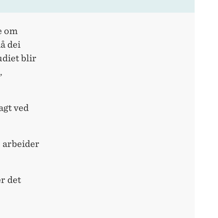
e om
å dei
diet blir
,
agt ved
 arbeider
r det