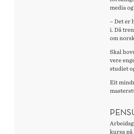
media og 
– Det er 
i. Då tr
om norske
Skal hov
vere enge
studiet o
Eit mind
masterst
PENS
Arbeidsgr
kursa på 