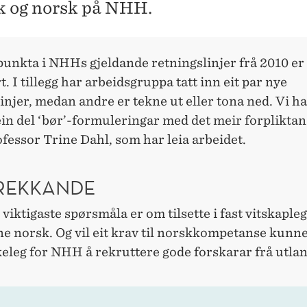
k og norsk på NHH.
unkta i NHHs gjeldande retningslinjer frå 2010 er
t. I tillegg har arbeidsgruppa tatt inn eit par nye
injer, medan andre er tekne ut eller tona ned. Vi ha
ein del ‘bør’-formuleringar med det meir forpliktand
ofessor Trine Dahl, som har leia arbeidet.
REKKANDE
i viktigaste spørsmåla er om tilsette i fast vitskapleg
e norsk. Og vil eit krav til norskkompetanse kunne
eleg for NHH å rekruttere gode forskarar frå utla