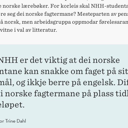
de norske lærebøker. For korleis skal NHH-studenta
re seg dei norske fagtermane? Mesteparten av pe
 på norsk, men arbeidsgruppa oppmodar førelesara
itne i val av litteratur.
 NHH er det viktig at dei norske
ntane kan snakke om faget på sit
ål, og ikkje berre på engelsk. Di
i norske fagtermane på plass tidl
eløpet.
or Trine Dahl