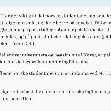
H er det viktig at dei norske studentane kan snakk
sitt eige morsmål, og ikkje berre på engelsk. Difor m
gtermane på plass tidleg i studieløpet. På masterstu
engelsk, og på ph.d-studiet er det engelsk som gjeld
ekar Trine Dahl.
ei andre universiteta og høgskulane i Noreg er pål
ikle norsk fagspråk innanfor fagfelta sine.
r fleste norske studentane som er utdanna ved NHH,
nskjer eit arbeidsliv som bruker norske fagtermar, e
l om, seier Dahl.