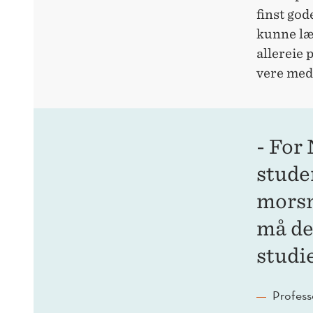
finst go
kunne læ
allereie
vere medv
- For
stude
morsm
må de
studi
Profess