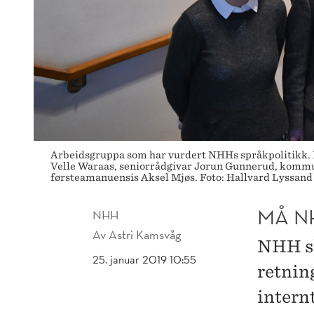
Arbeidsgruppa som har vurdert NHHs språkpolitikk. Fr
Velle Waraas, seniorrådgivar Jorun Gunnerud, kommun
førsteamanuensis Aksel Mjøs. Foto: Hallvard Lyssand
MÅ N
NHH
Av
Astri Kamsvåg
NHH sk
25. januar 2019 10:55
retnin
internt