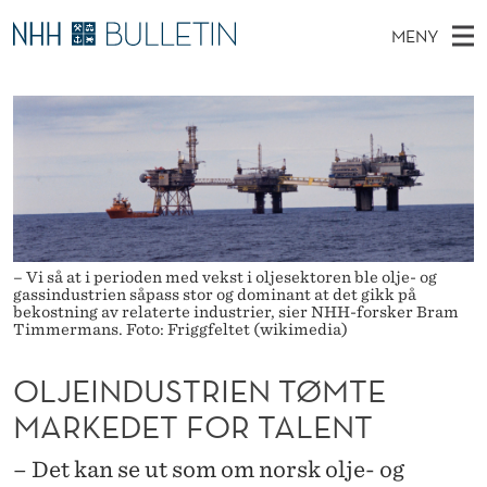
O
MENY
L
H
NO
EN
TIL WWW.NHH.NO
S
J
O
Ø
K
Stipendiater og nye forskerprofiler
V
I
E
N
E
Disputaser
E
I
T
T
D
Ekspertutvalg
S
N
T
M
E
Om Bulletin
D
D
E
E
– Vi så at i perioden med vekst i oljesektoren ble olje- og
T
N
U
gassindustrien såpass stor og dominant at det gikk på
bekostning av relaterte industrier, sier NHH-forsker Bram
Y
Timmermans. Foto: Friggfeltet (wikimedia)
S
T
OLJEINDUSTRIEN TØMTE
R
MARKEDET FOR TALENT
I
– Det kan se ut som om norsk olje- og