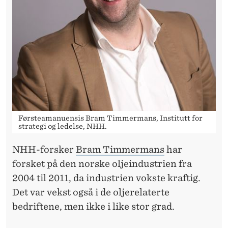
D
E
T
F
O
R
T
Førsteamanuensis Bram Timmermans, Institutt for
strategi og ledelse, NHH.
A
NHH-forsker
Bram Timmermans
har
L
forsket på den norske oljeindustrien fra
E
2004 til 2011, da industrien vokste kraftig.
N
Det var vekst også i de oljerelaterte
bedriftene, men ikke i like stor grad.
T