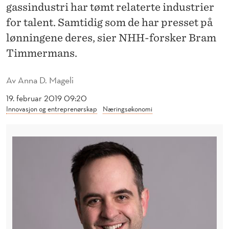
E
gassindustri har tømt relaterte industrier
for talent. Samtidig som de har presset på
N
lønningene deres, sier NHH-forsker Bram
T
Timmermans.
Ø
M
Av
Anna D. Mageli
T
19. februar 2019 09:20
Innovasjon og entreprenørskap
Næringsøkonomi
E
M
A
R
K
E