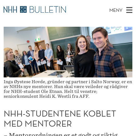
N
MENY
H
H
NO
EN
TIL WWW.NHH.NO
S
H
O
Ø
K
Stipendiater og nye forskerprofiler
V
I
-
N
E
Disputaser
E
S
T
T
D
Ekspertutvalg
S
T
T
M
E
Om Bulletin
D
U
E
E
T
N
D
Inga Øystese Hovde, gründer og partner i Salto Norway, er en
av NHHs nye mentorer. Hun skal være veileder og rådgiver
Y
for NHH-student Ole Etnan. Helt til venstre;
E
seniorkonsulent Heidi K. Westli fra AFF.
N
NHH-STUDENTENE KOBLET
T
MED MENTORER
E
– Mentorordningen er et godt og riktig