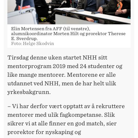
E
N
T
Elin Mortensen fra AFF (til venstre),
alumnikoordinator Morten Hilt og prorektor Therese
O
E. Sverdrup.
Foto: Helge Skodvin
R
E
Tirsdag denne uken startet NHH sitt
mentorprogram 2019 med 24 studenter og
R
like mange mentorer. Mentorene er alle
utdannet ved NHH, men de har helt ulik
yrkesbakgrunn.
– Vi har derfor vært opptatt av å rekruttere
mentorer med ulik fagkompetanse. Slik
sikrer vi at alle finner en god match, sier
prorektor for nyskaping og