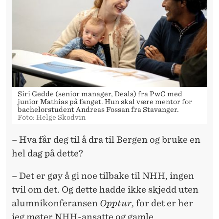
Siri Gedde (senior manager, Deals) fra PwC med
junior Mathias på fanget. Hun skal være mentor for
bachelorstudent Andreas Fossan fra Stavanger.
Foto: Helge Skodvin
– Hva får deg til å dra til Bergen og bruke en
hel dag på dette?
– Det er gøy å gi noe tilbake til NHH, ingen
tvil om det. Og dette hadde ikke skjedd uten
alumnikonferansen
Opptur
, for det er her
jeg møter NHH-ansatte og gamle