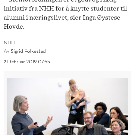
N
initiativ fra NHH for å knytte studenter til
E
alumni i næringslivet, sier Inga Øystese
K
Hovde.
O
NHH
B
Av
Sigrid Folkestad
L
21. februar 2019 07:55
E
T
M
E
D
M