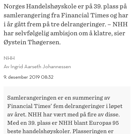
T
Norges Handelshøyskole er på 39. plass på
B
samlerangering fra Financial Times og har
L
i år gått frem på tre delrangeringer. – NHH
har selvfølgelig ambisjon om å klatre, sier
A
Øystein Thøgersen.
N
T
NHH
Av
Ingrid Aarseth Johannessen
E
9. desember 2019 08:32
U
R
Samlerangeringen er en summering av
O
Financial Times’ fem delrangeringer i løpet
P
av året. NHH har vært med på fire av disse.
Med en 39. plass er NHH blant Europas 95
A
beste handelshøyskoler. Plasseringen er