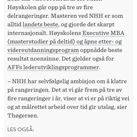
S
Høyskolen går opp på tre av fire
H
delrangeringer. Masteren ved NHH er som
Ø
alltid
landets beste
, og gjorde det skarpt
internasjonalt. Høyskolens
Executive MBA
Y
(masterstudier på deltid) og åpne etter- og
S
videreutdanningsprogram
oppnådde beste
K
resultat noensinne. Det gjelder også for
AFFs lederutviklingsprogrammer
.
O
L
– NHH har selvfølgelig ambisjon om å klatre
på rangeringen. Det at vi går frem på tre av
E
fire rangeringer i år, viser at vi er på riktig vei
R
og at målrettet arbeid over tid gir utslag, sier
Thøgersen.
LES OGSÅ: