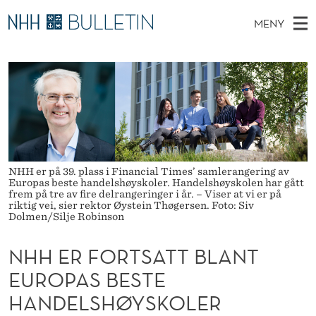
N
MENY
H
H
NO
EN
TIL WWW.NHH.NO
S
H
O
Ø
K
Stipendiater og nye forskerprofiler
V
I
E
N
E
Disputaser
E
R
T
T
D
Ekspertutvalg
S
F
T
M
E
Om Bulletin
D
O
E
E
NHH er på 39. plass i Financial Times’ samlerangering av
T
Europas beste handelshøyskoler. Handelshøyskolen har gått
N
R
frem på tre av fire delrangeringer i år. – Viser at vi er på
riktig vei, sier rektor Øystein Thøgersen. Foto: Siv
Y
T
Dolmen/Silje Robinson
S
NHH ER FORTSATT BLANT
A
EUROPAS BESTE
T
HANDELSHØYSKOLER