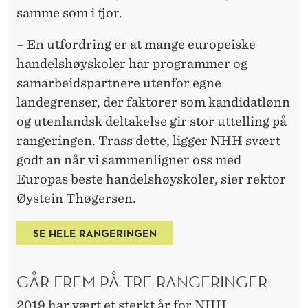
S
samme som i fjor.
B
– En utfordring er at mange europeiske
E
handelshøyskoler har programmer og
S
samarbeidspartnere utenfor egne
landegrenser, der faktorer som kandidatlønn
T
og utenlandsk deltakelse gir stor uttelling på
E
rangeringen. Trass dette, ligger NHH svært
H
godt an når vi sammenligner oss med
A
Europas beste handelshøyskoler, sier rektor
Øystein Thøgersen.
N
D
SE HELE RANGERINGEN
E
GÅR FREM PÅ TRE RANGERINGER
L
2019 har vært et sterkt år for NHH.