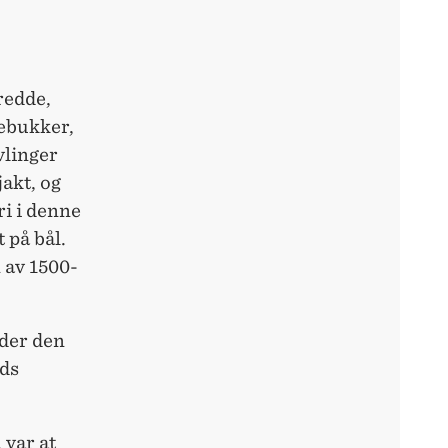
redde,
debukker,
vlinger
akt, og
ri i denne
 på bål.
 av 1500-
nder den
ids
 var at