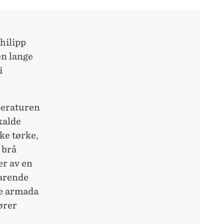
hilipp
en lange
i
peraturen
kalde
ke tørke,
 brå
er av en
varende
ke armada
ører