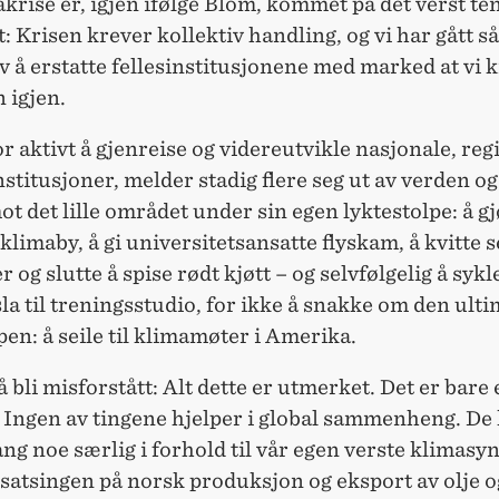
krise er, igjen ifølge Blom, kommet på det verst te
: Krisen krever kollektiv handling, og vi har gått så
v å erstatte fellesinstitusjonene med marked at vi 
 igjen.
r aktivt å gjenreise og videreutvikle nasjonale, reg
nstitusjoner, melder stadig flere seg ut av verden og
ot det lille området under sin egen lyktestolpe: å g
 klimaby, å gi universitetsansatte flyskam, å kvitte 
r og slutte å spise rødt kjøtt – og selvfølgelig å sykl
la til treningsstudio, for ikke å snakke om den ult
pen: å seile til klimamøter i Amerika.
å bli misforstått: Alt dette er utmerket. Det er bare 
 Ingen av tingene hjelper i global sammenheng. De 
ng noe særlig i forhold til vår egen verste klimasy
 satsingen på norsk produksjon og eksport av olje o