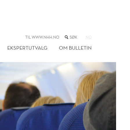
SØK
TIL WWW.NHH.NO
NO
I
NETTSTEDET
EKSPERTUTVALG
OM BULLETIN