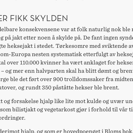
ER FIKK SKYLDEN
elbare konsekvensene var at folk naturlig nok ble 
og på jakt etter noen å skylde på. De fant ingen syn
gte heksejakt i stedet. Tørkesomre med sviktende a
lom-Europa nesten systematisk etterfulgt av heksej
 skal over 110.000 kvinner ha vært anklaget for hekse
– og mer enn halvparten skal ha blitt dømt og brent
rge ble det ført over 900 trolldomssaker fra midten
 utover, og rundt 350 påståtte hekser ble brent.
 og forsakelse hjalp like lite mot kulde og uvær u
d som bilistjakt og vegetarkost gjør i forhold til vår t
ordringer.
erimot hjalp, og som er hovedpoenget i Bloms bok,