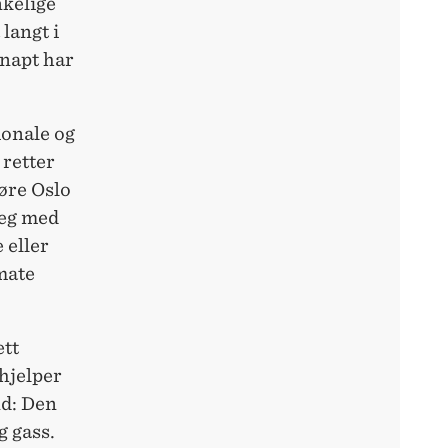
nkelige
 langt i
knapt har
ionale og
 retter
jøre Oslo
seg med
e eller
imate
ett
hjelper
nd: Den
g gass.