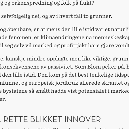
g og ørkenspredning og folk på flukt?
 selvfølgelig nei, og av i hvert fall to grunner.
og åpenbare, er at mens den lille istid var et naturl
nde fenomen, er klimaendringene nå menneskeskap
til seg selv vil marked og profittjakt bare gjøre vond
e, kanskje mindre opplagte men like viktige, grunn
 konsekvensene av passivitet. Som Blom peker på, 
 den lille istid. Den kom på det best tenkelige tidsp
mfunnet og europeisk jordbruk allerede skrantet o
e bystatene så smått hadde vist potensialet i marke
er.
Å RETTE BLIKKET INNOVER