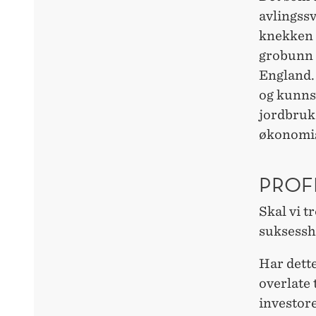
avlingssvi
knekken 
grobunn 
England. 
og kunnsk
jordbruk
økonomis
PROF
Skal vi t
suksesshi
Har dette
overlate 
investor