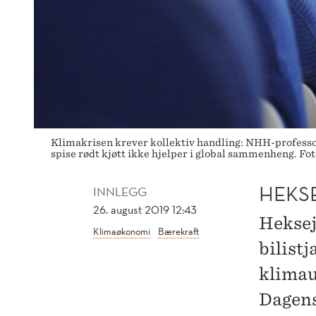
Klimakrisen krever kollektiv handling: NHH-professor V
spise rødt kjøtt ikke hjelper i global sammenheng. Fot
HEKS
INNLEGG
26. august 2019 12:43
Hekseja
Klimaøkonomi
Bærekraft
bilistj
klimau
Dagens