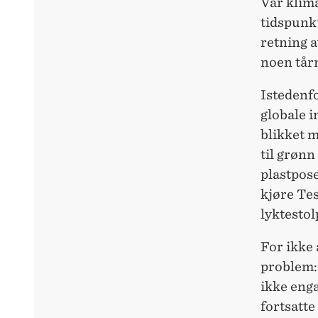
Vår klima
tidspunkt
retning a
noen tårn
Istedenfo
globale i
blikket m
til grønn
plastpose
kjøre Tes
lyktestol
For ikke 
problem:
ikke enga
fortsatte