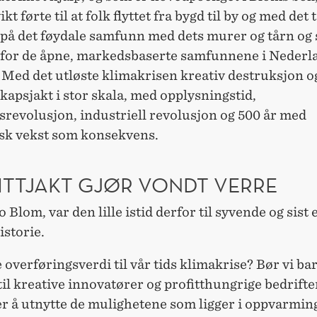
kt førte til at folk flyttet fra bygd til by og med det 
på det føydale samfunn med dets murer og tårn og 
for de åpne, markedsbaserte samfunnene i Nederl
Med det utløste klimakrisen kreativ destruksjon og
apsjakt i stor skala, med opplysningstid,
srevolusjon, industriell revolusjon og 500 år med
k vekst som konsekvens.
ITTJAKT GJØR VONDT VERRE
ro Blom, var den lille istid derfor til syvende og sist 
storie.
 overføringsverdi til vår tids klimakrise? Bør vi ba
til kreative innovatører og profitthungrige bedrifte
er å utnytte de mulighetene som ligger i oppvarmin