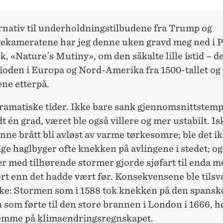
rnativ til underholdningstilbudene fra Trump og
kameratene har jeg denne uken gravd meg ned i P
, «Nature´s Mutiny», om den såkalte lille istid – d
ioden i Europa og Nord-Amerika fra 1500-tallet og 
ne etterpå.
dramatiske tider. Ikke bare sank gjennomsnittstem
 én grad, været ble også villere og mer ustabilt. Is
nne brått bli avløst av varme tørkesomre; ble det ik
ige haglbyger ofte knekken på avlingene i stedet; og
r med tilhørende stormer gjorde sjøfart til enda m
ort enn det hadde vært før. Konsekvensene ble tils
ke: Stormen som i 1588 tok knekken på den spans
 som førte til den store brannen i London i 1666, h
emme på klimaendringsregnskapet.