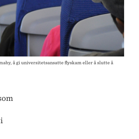
by, å gi universitetsansatte flyskam eller å slutte å
 som
i