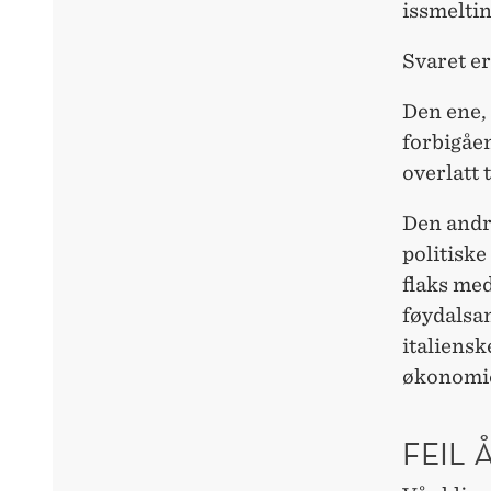
issmeltin
Svaret er
Den ene, 
forbigåe
overlatt 
Den andr
politiske
flaks med
føydalsa
italiensk
økonomi
FEIL 