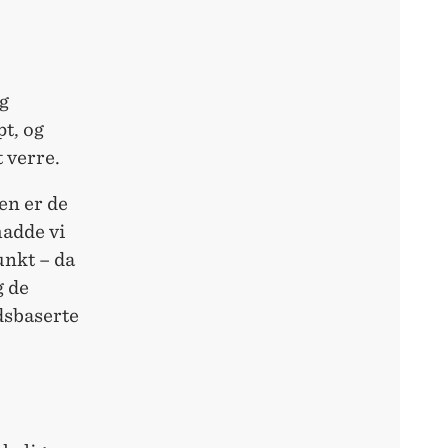
ig
t, og
t verre.
en er de
hadde vi
unkt – da
g de
dsbaserte