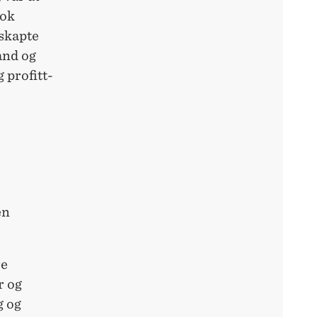
tok
skapte
and og
 profitt-
en
re
r og
g og