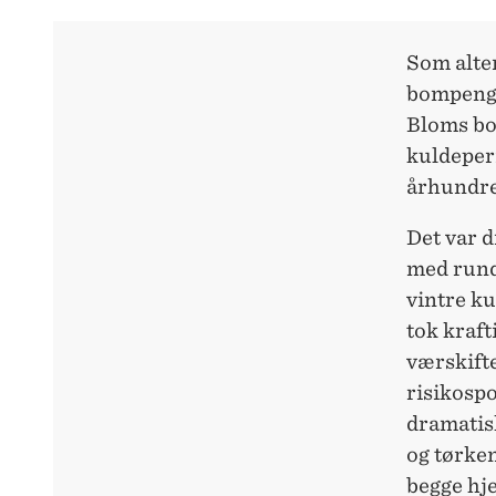
Som alte
bompenge
Bloms bok
kuldeper
århundre
Det var 
med rundt
vintre ku
tok kraft
værskifte
risikosp
dramatis
og tørken
begge hj