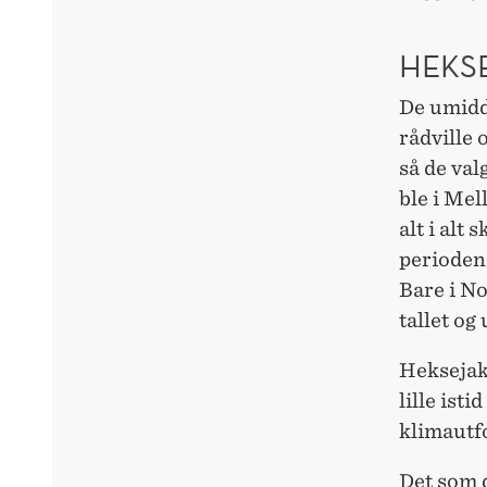
HEKS
De umidd
rådville 
så de val
ble i Mel
alt i alt
perioden 
Bare i No
tallet og
Heksejakt
lille isti
klimautf
Det som d