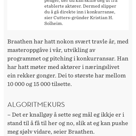
penger, der du kan skille deg ut fra
etablerte aktører. Dermed slipper
du å gå direkte inn i konkurranse,
sier Cutters-gründer Kristian H.
Solheim.
Braathen har hatt nokon svært travle år, med
masteroppgåve i vår, utvikling av
programmet og pitching i konkurransar. Han
har hatt møter med aktører i næringslivet
ein rekker gonger. Dei to største har mellom
10 000 og 15 000 tilsette.
ALGORITMEKURS
– Det er knallgøy å sette seg mål eg ikkje er i
stand til å få til her og no, slik at eg kan pushe
meg sjølv vidare, seier Braathen.