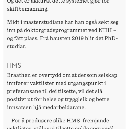
Og det er akkurat dette systemet gjør for
skiftbemanning.
Midt i masterstudiane har han også søkt seg
inn på doktorgradsprogrammet ved NHH –
og fått plass. Frå hausten 2019 blir det PhD-
studiar.
HMS
Braathen er overtydd om at dersom selskap
innfører vaktlister med utgangspunkt i
preferansane til dei tilsette, vil det slå
positivt ut for helse og tryggleik og betre
innsatsen hjå medarbeidarane.
– For å produsere slike HMS-fremjande
vaktlister, stiller vi tilsette enkle spørsmål