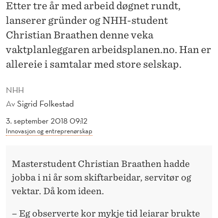
I
Etter tre år med arbeid døgnet rundt,
lanserer gründer og NHH-student
S
Christian Braathen denne veka
A
vaktplanleggaren arbeidsplanen.no. Han er
M
allereie i samtalar med store selskap.
T
NHH
A
Av
Sigrid Folkestad
L
3. september 2018 09:12
E
Innovasjon og entreprenørskap
M
Masterstudent Christian Braathen hadde
E
jobba i ni år som skiftarbeidar, servitør og
D
vektar. Då kom ideen.
S
– Eg observerte kor mykje tid leiarar brukte