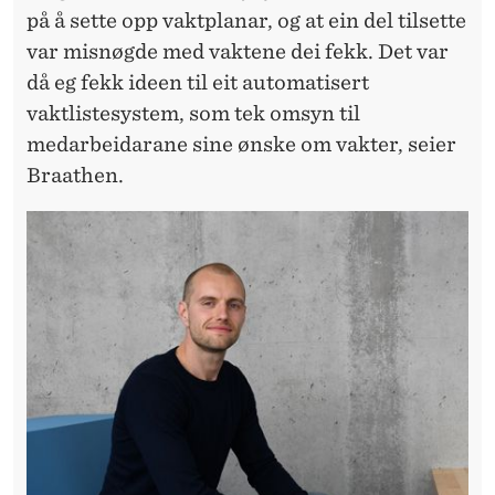
T
på å sette opp vaktplanar, og at ein del tilsette
O
var misnøgde med vaktene dei fekk. Det var
då eg fekk ideen til eit automatisert
R
vaktlistesystem, som tek omsyn til
E
medarbeidarane sine ønske om vakter, seier
S
Braathen.
E
L
S
K
A
P