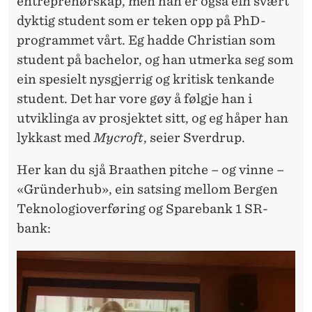
entreprenørskap, men han er også ein svært
dyktig student som er teken opp på PhD-
programmet vårt. Eg hadde Christian som
student på bachelor, og han utmerka seg som
ein spesielt nysgjerrig og kritisk tenkande
student. Det har vore gøy å følgje han i
utviklinga av prosjektet sitt, og eg håper han
lykkast med
Mycroft
, seier Sverdrup.
Her kan du sjå Braathen pitche – og vinne –
«Gründerhub», ein satsing mellom Bergen
Teknologioverføring og Sparebank 1 SR-
bank: