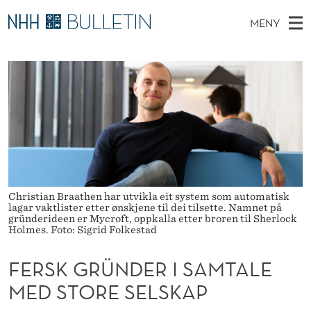
F
MENY
E
H
NO
EN
TIL WWW.NHH.NO
S
R
O
Ø
K
Stipendiater og nye forskerprofiler
V
I
S
N
E
Disputaser
E
K
T
T
D
Ekspertutvalg
S
G
T
M
E
Om Bulletin
D
R
E
E
T
N
Ü
Christian Braathen har utvikla eit system som automatisk
Y
lagar vaktlister etter ønskjene til dei tilsette. Namnet på
N
gründerideen er Mycroft, oppkalla etter broren til Sherlock
Holmes. Foto: Sigrid Folkestad
D
E
FERSK GRÜNDER I SAMTALE
MED STORE SELSKAP
R