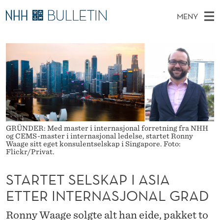
S
MENY
T
H
NO
EN
TIL WWW.NHH.NO
S
A
O
Ø
K
Stipendiater og nye forskerprofiler
V
I
R
N
E
Disputaser
E
T
T
T
D
Ekspertutvalg
S
E
T
M
E
Om Bulletin
D
T
E
E
T
GRÜNDER: Med master i internasjonal forretning fra NHH
N
S
og CEMS-master i internasjonal ledelse, startet Ronny
Y
Waage sitt eget konsulentselskap i Singapore. Foto:
E
Flickr/Privat.
L
STARTET SELSKAP I ASIA
S
ETTER INTERNASJONAL GRAD
K
Ronny Waage solgte alt han eide, pakket to