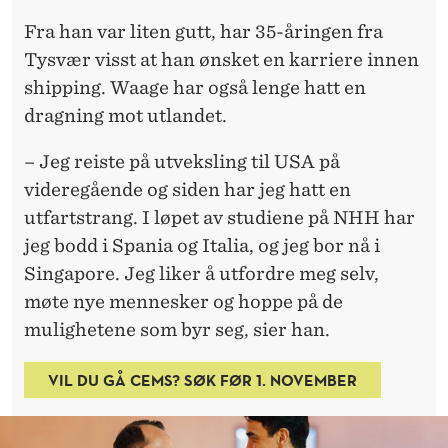
I
Fra han var liten gutt, har 35-åringen fra
N
Tysvær visst at han ønsket en karriere innen
T
shipping. Waage har også lenge hatt en
E
dragning mot utlandet.
R
– Jeg reiste på utveksling til USA på
N
videregående og siden har jeg hatt en
utfartstrang. I løpet av studiene på NHH har
A
jeg bodd i Spania og Italia, og jeg bor nå i
S
Singapore. Jeg liker å utfordre meg selv,
J
møte nye mennesker og hoppe på de
mulighetene som byr seg, sier han.
O
N
VIL DU GÅ CEMS? SØK FØR 1. NOVEMBER
A