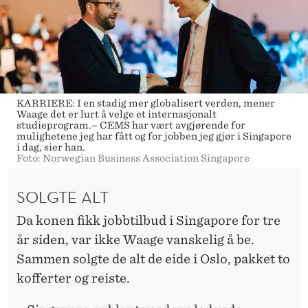
L
G
R
A
D
KARRIERE: I en stadig mer globalisert verden, mener
Waage det er lurt å velge et internasjonalt
studieprogram.– CEMS har vært avgjørende for
mulighetene jeg har fått og for jobben jeg gjør i Singapore
i dag, sier han.
Foto: Norwegian Business Association Singapore
SOLGTE ALT
Da konen fikk jobbtilbud i Singapore for tre
år siden, var ikke Waage vanskelig å be.
Sammen solgte de alt de eide i Oslo, pakket to
kofferter og reiste.