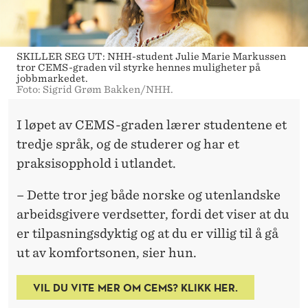
SKILLER SEG UT: NHH-student Julie Marie Markussen
tror CEMS-graden vil styrke hennes muligheter på
jobbmarkedet.
Foto: Sigrid Grøm Bakken/NHH.
I løpet av CEMS-graden lærer studentene et
tredje språk, og de studerer og har et
praksisopphold i utlandet.
– Dette tror jeg både norske og utenlandske
arbeidsgivere verdsetter, fordi det viser at du
er tilpasningsdyktig og at du er villig til å gå
ut av komfortsonen, sier hun.
VIL DU VITE MER OM CEMS? KLIKK HER.