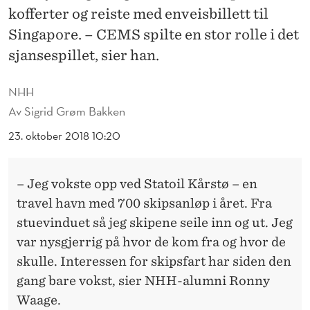
A
kofferter og reiste med enveisbillett til
P
Singapore. – CEMS spilte en stor rolle i det
sjansespillet, sier han.
I
A
NHH
S
Av
Sigrid Grøm Bakken
I
23. oktober 2018 10:20
A
E
– Jeg vokste opp ved Statoil Kårstø – en
travel havn med 700 skipsanløp i året. Fra
T
stuevinduet så jeg skipene seile inn og ut. Jeg
T
var nysgjerrig på hvor de kom fra og hvor de
E
skulle. Interessen for skipsfart har siden den
gang bare vokst, sier NHH-alumni Ronny
R
Waage.