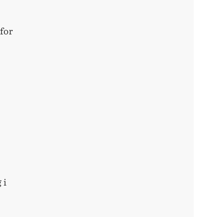
 for
 i