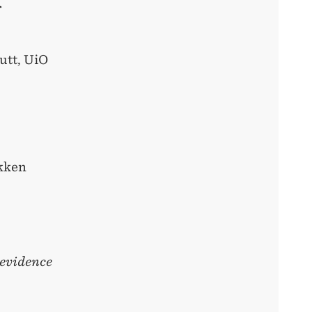
r
utt, UiO
okken
 evidence