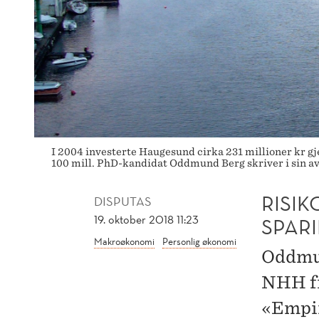
I 2004 investerte Haugesund cirka 231 millioner kr gj
100 mill. PhD-kandidat Oddmund Berg skriver i sin a
RISIK
DISPUTAS
19. oktober 2018 11:23
SPAR
Makroøkonomi
Personlig økonomi
Oddmun
NHH fr
«Empir