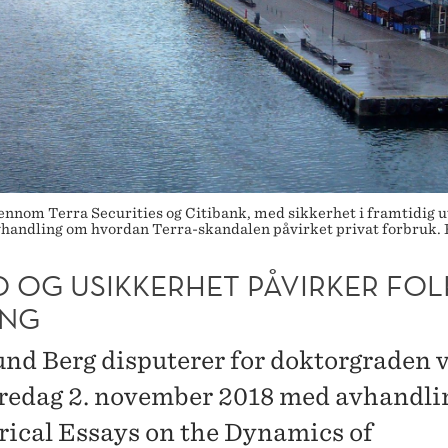
ennom Terra Securities og Citibank, med sikkerhet i framtidig u
vhandling om hvordan Terra-skandalen påvirket privat forbruk. 
O OG USIKKERHET PÅVIRKER FOL
ING
d Berg disputerer for doktorgraden 
edag 2. november 2018 med avhandli
ical Essays on the Dynamics of