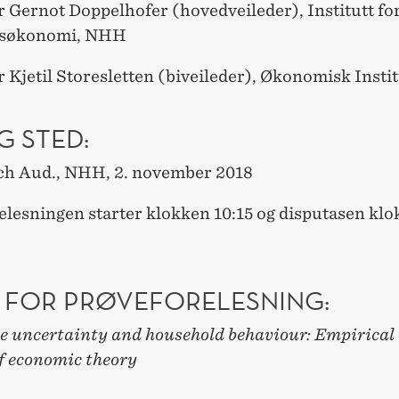
r Gernot Doppelhofer (hovedveileder), Institutt fo
søkonomi, NHH
 Kjetil Storesletten (biveileder), Økonomisk Instit
G STED:
ch Aud., NHH, 2. november 2018
elesningen starter klokken 10:15 og disputasen kl
 FOR PRØVEFORELESNING:
e uncertainty and household behaviour: Empirical
of economic theory