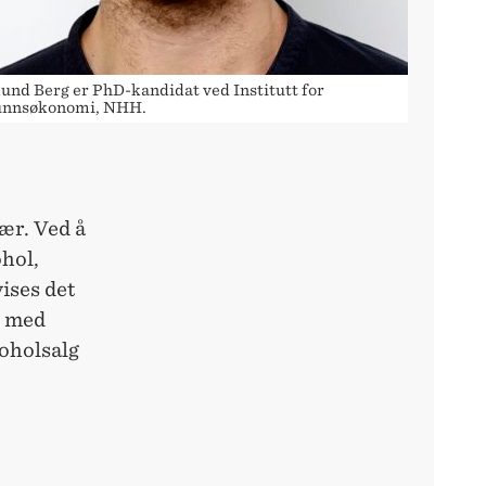
nd Berg er PhD-kandidat ved Institutt for
unnsøkonomi, NHH.
ær. Ved å
ohol,
ises det
g med
koholsalg