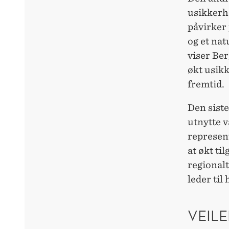
usikkerh
påvirker
og et na
viser Ber
økt usik
fremtid.
Den sist
utnytte v
represent
at økt ti
regionalt
leder til
VEILE