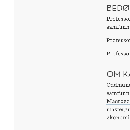
BEDØ
Professor
samfunn
Professo
Professo
OM K
Oddmund 
samfunns
Macroeco
mastergr
økonomisk