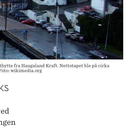
tbytte fra Haugaland Kraft. Nettotapet ble på cirka
Foto: wikimedia.org
KS
ved
ngen