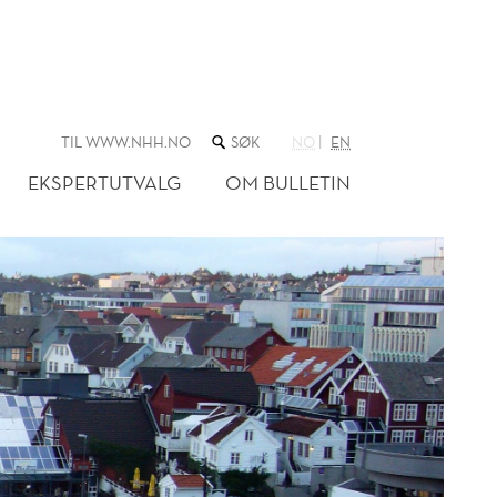
SØK
TIL WWW.NHH.NO
NO
EN
I
NETTSTEDET
EKSPERTUTVALG
OM BULLETIN