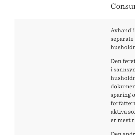
Consum
Avhandli
separate 
husholdn
Den først
i sannsyn
husholdni
dokument
sparing o
forfatter
aktiva s
er mest 
Den andr