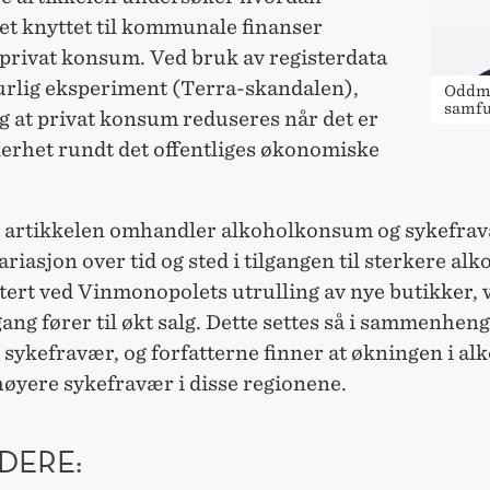
et knyttet til kommunale finanser
 privat konsum. Ved bruk av registerdata
turlig eksperiment (Terra-skandalen),
Oddmu
samf
g at privat konsum reduseres når det er
kerhet rundt det offentliges økonomiske
e artikkelen omhandler alkoholkonsum og sykefrav
ariasjon over tid og sted i tilgangen til sterkere alk
ert ved Vinmonopolets utrulling av nye butikker, v
lgang fører til økt salg. Dette settes så i sammenhen
 sykefravær, og forfatterne finner at økningen i al
 høyere sykefravær i disse regionene.
DERE: