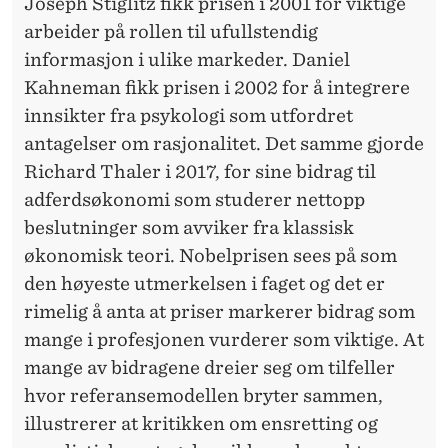
Joseph Stiglitz fikk prisen i 2001 for viktige
arbeider på rollen til ufullstendig
informasjon i ulike markeder. Daniel
Kahneman fikk prisen i 2002 for å integrere
innsikter fra psykologi som utfordret
antagelser om rasjonalitet. Det samme gjorde
Richard Thaler i 2017, for sine bidrag til
adferdsøkonomi som studerer nettopp
beslutninger som avviker fra klassisk
økonomisk teori. Nobelprisen sees på som
den høyeste utmerkelsen i faget og det er
rimelig å anta at priser markerer bidrag som
mange i profesjonen vurderer som viktige. At
mange av bidragene dreier seg om tilfeller
hvor referansemodellen bryter sammen,
illustrerer at kritikken om ensretting og