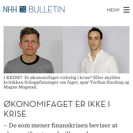
Ø
MENY
K
H
NO
TIL WWW.NHH.NO
S
O
O
Ø
K
Stipendiater og nye forskerprofiler
V
I
N
N
E
Disputaser
E
O
T
T
D
Ekspertutvalg
S
M
T
M
E
Om Bulletin
D
I
E
E
T
I KRISE?: Er økonomifaget virkelig i krise? Eller skyldes
N
F
kritikken feiloppfatninger om faget, spør Torfinn Harding og
Y
Magne Mogstad.
A
ØKONOMIFAGET ER IKKE I
G
KRISE
E
T
– De som mener finanskrisen beviser at