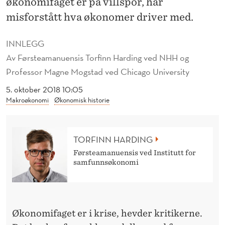
økonomifaget er på villspor, har
E
misforstått hva økonomer driver med.
R
I
INNLEGG
Av
Førsteamanuensis Torfinn Harding ved NHH og
K
Professor Magne Mogstad ved Chicago University
K
5. oktober 2018 10:05
E
Makroøkonomi
Økonomisk historie
I
K
TORFINN HARDING
R
Førsteamanuensis ved Institutt for
samfunnsøkonomi
I
S
E
Økonomifaget er i krise, hevder kritikerne.