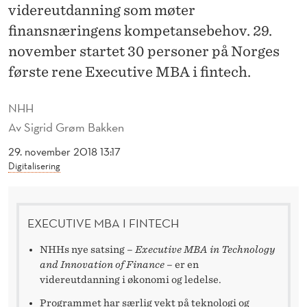
N
videreutdanning som møter
T
finansnæringens kompetansebehov. 29.
november startet 30 personer på Norges
E
første rene Executive MBA i fintech.
C
H
NHH
Av
Sigrid Grøm Bakken
-
29. november 2018 13:17
L
Digitalisering
E
D
EXECUTIVE MBA I FINTECH
E
NHHs nye satsing –
Executive MBA in Technology
R
and Innovation of Finance
– er en
videreutdanning i økonomi og ledelse.
E
Programmet har særlig vekt på teknologi og