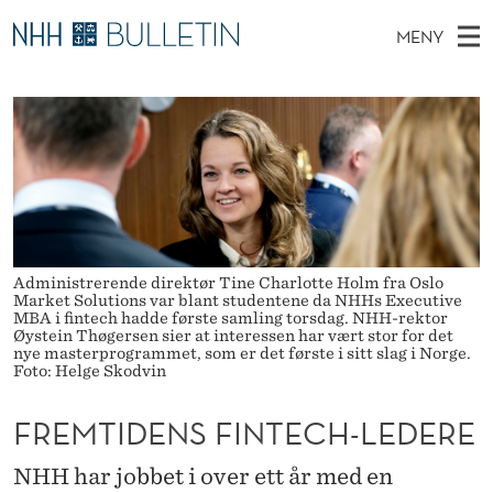
F
MENY
R
H
NO
TIL WWW.NHH.NO
S
E
O
Ø
K
Stipendiater og nye forskerprofiler
V
I
M
N
E
Disputaser
E
T
T
T
D
Ekspertutvalg
S
I
T
M
E
Om Bulletin
D
D
E
E
T
Administrerende direktør Tine Charlotte Holm fra Oslo
N
E
Market Solutions var blant studentene da NHHs Executive
MBA i fintech hadde første samling torsdag. NHH-rektor
Y
N
Øystein Thøgersen sier at interessen har vært stor for det
nye masterprogrammet, som er det første i sitt slag i Norge.
Foto: Helge Skodvin
S
F
FREMTIDENS FINTECH-LEDERE
I
NHH har jobbet i over ett år med en