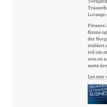
Torbjørn
Traaseth
Lorange s
Finance 
finans og
der Norg
etablert
tvil om a
som en na
neste åre
Les mer 