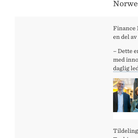
Norweg
Finance I
en del a
– Dette e
med inno
daglig l
Tildelin