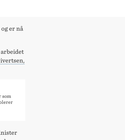
 og er nå
i arbeidet
Sivertsen,
r som
blerer
inister