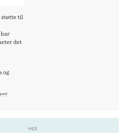
tøtte til
 har
heter det
a og
post
MER