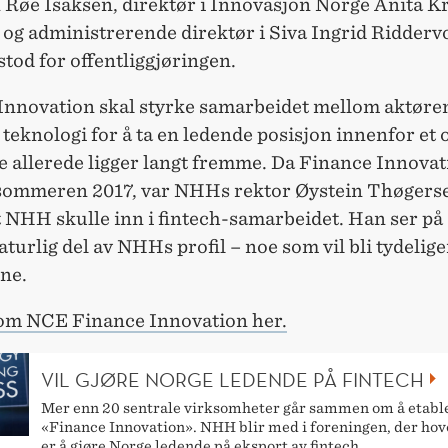
 Røe Isaksen, direktør i Innovasjon Norge Anita K
 og administrerende direktør i Siva Ingrid Ridderv
tod for offentliggjøringen.
Innovation skal styrke samarbeidet mellom aktøre
 teknologi for å ta en ledende posisjon innenfor et
e allerede ligger langt fremme. Da Finance Innovat
 sommeren 2017, var NHHs rektor Øystein Thøgersen
t NHH skulle inn i fintech-samarbeidet. Han ser på 
turlig del av NHHs profil – noe som vil bli tydelige
ne.
om NCE Finance Innovation her.
VIL GJØRE NORGE LEDENDE PÅ FINTECH
Mer enn 20 sentrale virksomheter går sammen om å etabl
«Finance Innovation». NHH blir med i foreningen, der ho
er å gjøre Norge ledende på eksport av fintech.