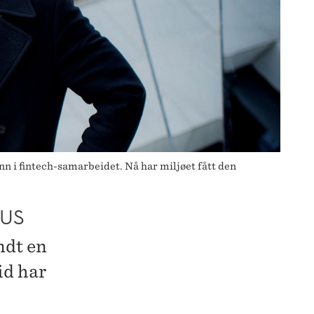
n i fintech-samarbeidet. Nå har miljøet fått den
TUS
ndt en
id har