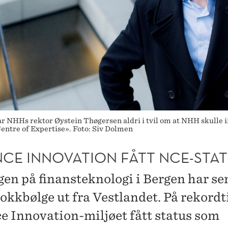
 NHHs rektor Øystein Thøgersen aldri i tvil om at NHH skulle in
entre of Expertise». Foto: Siv Dolmen
NCE INNOVATION FÅTT NCE-STA
gen på finansteknologi i Bergen har se
jokkbølge ut fra Vestlandet. På rekordt
e Innovation-miljøet fått status som