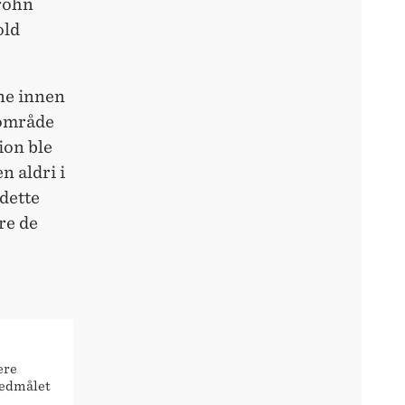
rohn
old
ne innen
 område
ion ble
 aldri i
dette
re de
ere
vedmålet