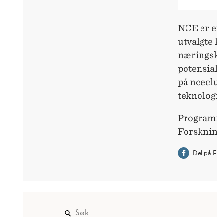
NCE er et
utvalgte
næringsk
potensial
på nceclu
teknolog
Programm
Forsknin
Del på 