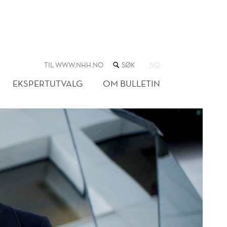
SØK
TIL WWW.NHH.NO
NO
I
NETTSTEDET
EKSPERTUTVALG
OM BULLETIN