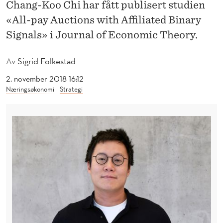
E
Chang-Koo Chi har fått publisert studien
«All-pay Auctions with Affiliated Binary
S
Signals» i Journal of Economic Theory.
T
I
Av
Sigrid Folkestad
S
2. november 2018 16:12
Næringsøkonomi
Strategi
J
E
T
I
D
S
S