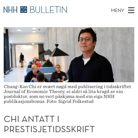
C
MENY
H
H
NO
EN
TIL WWW.NHH.NO
S
I
O
Ø
K
Stipendiater og nye forskerprofiler
V
I
A
N
E
Disputaser
E
N
T
T
D
Ekspertutvalg
S
T
T
M
E
Om Bulletin
D
A
E
E
T
N
T
Chang-Koo Chi er svært nøgd med publisering i tidsskriftet
Y
Journal of Economic Theory, ei aldri så lita bragd av ein
T
postdoktor, som no vert påskjøna med ein eiga NHH
publikasjonsbonus. Foto: Sigrid Folkestad
I
CHI ANTATT I
P
PRESTISJETIDSSKRIFT
R