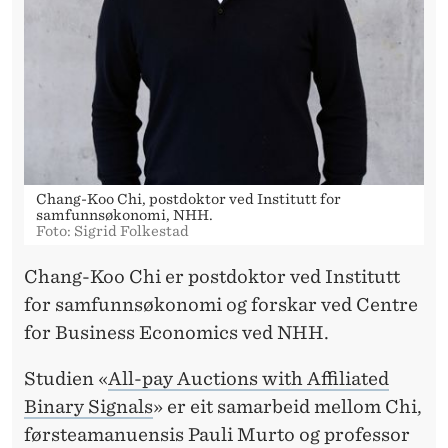
K
R
I
F
T
Chang-Koo Chi, postdoktor ved Institutt for
samfunnsøkonomi, NHH.
Foto: Sigrid Folkestad
Chang-Koo Chi er postdoktor ved Institutt
for samfunnsøkonomi og forskar ved Centre
for Business Economics ved NHH.
Studien «
All-pay Auctions with Affiliated
Binary Signals
» er eit samarbeid mellom Chi,
førsteamanuensis Pauli Murto og professor