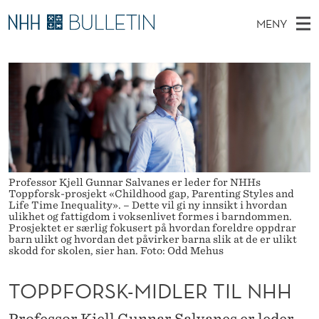
T
MENY
O
H
NO
EN
TIL WWW.NHH.NO
S
P
O
Ø
K
Stipendiater og nye forskerprofiler
V
I
P
N
E
Disputaser
E
F
T
T
D
Ekspertutvalg
S
O
T
M
E
Om Bulletin
D
R
E
E
T
Professor Kjell Gunnar Salvanes er leder for NHHs
N
S
Toppforsk-prosjekt «Childhood gap, Parenting Styles and
Life Time Inequality». – Dette vil gi ny innsikt i hvordan
Y
K
ulikhet og fattigdom i voksenlivet formes i barndommen.
Prosjektet er særlig fokusert på hvordan foreldre oppdrar
barn ulikt og hvordan det påvirker barna slik at de er ulikt
-
skodd for skolen, sier han. Foto: Odd Mehus
M
TOPPFORSK-MIDLER TIL NHH
I