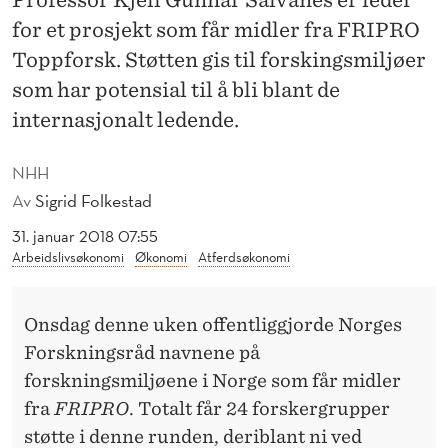
Professor Kjell Gunnar Salvanes er leder
D
for et prosjekt som får midler fra FRIPRO
L
Toppforsk. Støtten gis til forskingsmiljøer
E
som har potensial til å bli blant de
R
internasjonalt ledende.
T
NHH
I
Av
Sigrid Folkestad
L
31. januar 2018 07:55
Arbeidslivsøkonomi
Økonomi
Atferdsøkonomi
N
H
Onsdag denne uken offentliggjorde Norges
H
Forskningsråd navnene på
forskningsmiljøene i Norge som får midler
fra
FRIPRO
. Totalt får 24 forskergrupper
støtte i denne runden, deriblant ni ved