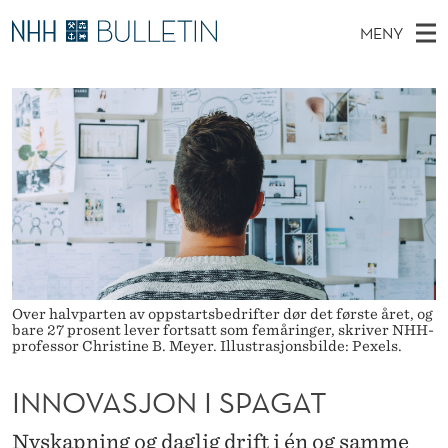
I
MENY
N
H
NO
TIL WWW.NHH.NO
S
N
O
Ø
K
Stipendiater og nye forskerprofiler
V
I
O
N
E
Disputaser
E
V
T
T
D
Ekspertutvalg
S
A
T
M
E
Om Bulletin
D
S
E
E
T
N
J
Y
O
Over halvparten av oppstartsbedrifter dør det første året, og
bare 27 prosent lever fortsatt som femåringer, skriver NHH-
N
professor Christine B. Meyer. Illustrasjonsbilde: Pexels.
I
INNOVASJON I SPAGAT
S
Nyskapning og daglig drift i én og samme