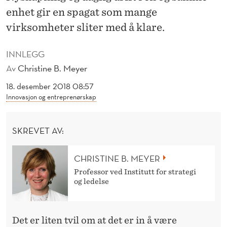
P
enhet gir en spagat som mange
A
virksomheter sliter med å klare.
G
INNLEGG
A
Av
Christine B. Meyer
T
18. desember 2018 08:57
Innovasjon og entreprenørskap
SKREVET AV:
CHRISTINE B. MEYER
Professor ved Institutt for strategi
og ledelse
Det er liten tvil om at det er in å være