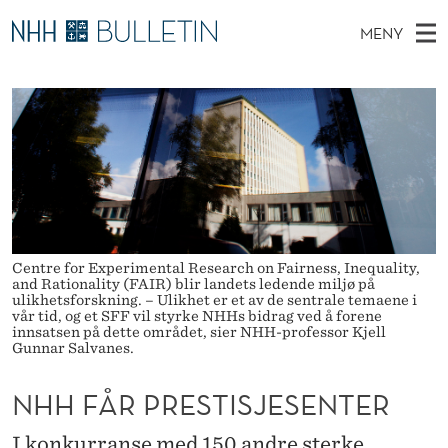
N
MENY
H
H
NO
EN
TIL WWW.NHH.NO
S
H
O
Ø
K
Stipendiater og nye forskerprofiler
V
I
F
N
E
Disputaser
E
Å
T
T
D
Ekspertutvalg
S
R
T
M
E
Om Bulletin
D
P
E
E
T
N
R
Centre for Experimental Research on Fairness, Inequality,
and Rationality (FAIR) blir landets ledende miljø på
Y
ulikhetsforskning. – Ulikhet er et av de sentrale temaene i
E
vår tid, og et SFF vil styrke NHHs bidrag ved å forene
innsatsen på dette området, sier NHH-professor Kjell
S
Gunnar Salvanes.
T
NHH FÅR PRESTISJESENTER
I
I konkurranse med 150 andre sterke