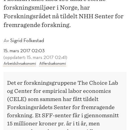
S
forskningsmiljøer i Norge, har
J
Forskningsrådet nå tildelt NHH Senter for
E
fremragende forskning.
S
Av
Sigrid Folkestad
E
15. mars 2017 02:03
N
(oppdatert: 15. mars 2017 02:41)
Arbeidslivsøkonomi
Atferdsøkonomi
T
E
Det er forskningsgruppene The Choice Lab
R
og
Center for empirical labor economics
(CELE) som sammen har fått tildelt
Forskningsrådets Senter for fremragende
forskning. Et SFF-senter får i gjennomsnitt
15 millioner kroner pr. år i ti år, men