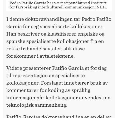
E
Pedro Patiño García har vært stipendiat ved Institutt
for fagspråk og interkulturell kommunikasjon, NHH.
R
I denne doktoravhandlingen tar Pedro Patiño
García for seg spesialiserte kollokasjoner.
Han beskriver og klassifiserer engelske og
spanske spesialiserte kollokasjoner fra en
rekke frihandelsavtaler, slik disse
forekommer i avtaletekstene.
Videre presenterer Patiño García et forslag
til representasjon av spesialiserte
kollokasjoner. Forslaget innebærer bruk av
kommentarer for koding av språklig
informasjon når kollokasjoner anvendes i en
teknologisk sammenheng.
Patiño Garcías doktoravhandling er en del av