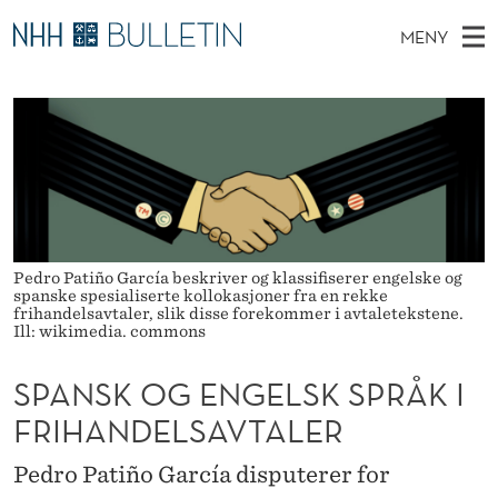
S
MENY
P
H
NO
EN
TIL WWW.NHH.NO
S
A
O
Ø
K
Stipendiater og nye forskerprofiler
V
I
N
N
E
Disputaser
E
S
T
T
D
Ekspertutvalg
S
K
T
M
E
Om Bulletin
D
O
E
E
Pedro Patiño García beskriver og klassifiserer engelske og
T
N
G
spanske spesialiserte kollokasjoner fra en rekke
frihandelsavtaler, slik disse forekommer i avtaletekstene.
Y
Ill: wikimedia. commons
E
N
SPANSK OG ENGELSK SPRÅK I
G
FRIHANDELSAVTALER
E
Pedro Patiño García disputerer for