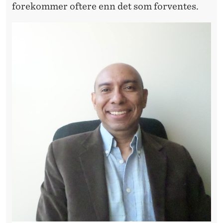
H
forekommer oftere enn det som forventes.
A
N
D
E
L
S
A
V
T
A
L