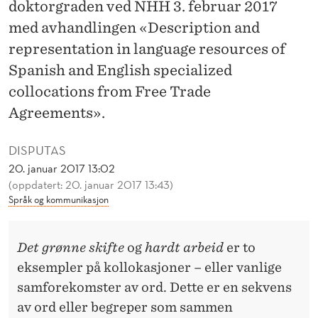
L
doktorgraden ved NHH 3. februar 2017
med avhandlingen «Description and
S
representation in language resources of
K
Spanish and English specialized
S
collocations from Free Trade
P
Agreements».
R
DISPUTAS
Å
20. januar 2017 13:02
(oppdatert: 20. januar 2017 13:43)
K
Språk og kommunikasjon
I
F
Det grønne skifte
og
hardt arbeid
er to
R
eksempler på kollokasjoner – eller vanlige
samforekomster av ord. Dette er en sekvens
I
av ord eller begreper som sammen