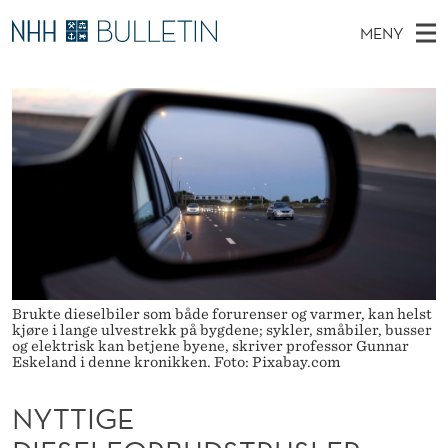
N
MENY
Y
H
NO
TIL WWW.NHH.NO
S
T
O
Ø
K
Stipendiater og nye forskerprofiler
V
I
T
N
E
Disputaser
E
I
T
T
D
Ekspertutvalg
S
G
T
M
E
Om Bulletin
D
E
E
E
T
N
D
Y
I
Brukte dieselbiler som både forurenser og varmer, kan helst
kjøre i lange ulvestrekk på bygdene; sykler, småbiler, busser
E
og elektrisk kan betjene byene, skriver professor Gunnar
Eskeland i denne kronikken. Foto: Pixabay.com
S
NYTTIGE
E