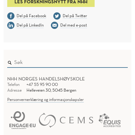
LES FORSKNINGSNYTT FRA NHH
Del på Facebook
Del på Twitter
Del på LinkedIn
Del med e-post
NHH NORGES HANDELSHØYSKOLE
Telefon
+47 55 95 90 00
Adresse
Helleveien 30, 5045 Bergen
Personvernerklæring og informasjonskapsler