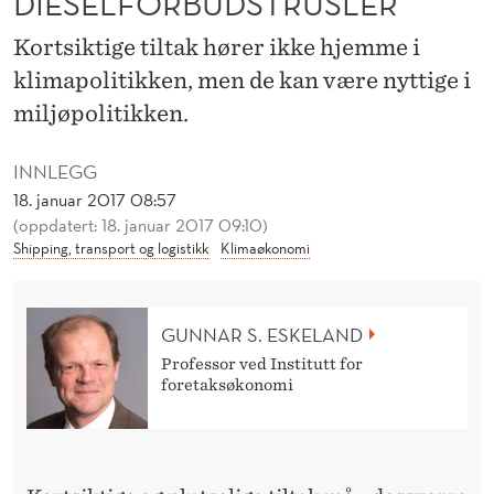
DIESELFORBUDSTRUSLER
L
Kortsiktige tiltak hører ikke hjemme i
F
klimapolitikken, men de kan være nyttige i
O
miljøpolitikken.
R
B
INNLEGG
18. januar 2017 08:57
U
(oppdatert: 18. januar 2017 09:10)
Shipping, transport og logistikk
Klimaøkonomi
D
S
T
GUNNAR S. ESKELAND
Professor ved Institutt for
R
foretaksøkonomi
U
S