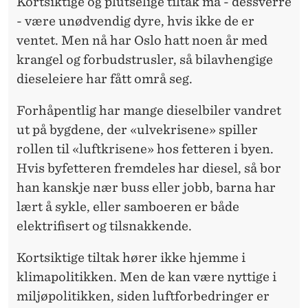
L
Kortsiktige og plutselige tiltak må - dessverre
- være unødvendig dyre, hvis ikke de er
E
ventet. Men nå har Oslo hatt noen år med
R
krangel og forbudstrusler, så bilavhengige
dieseleiere har fått områ seg.
Forhåpentlig har mange dieselbiler vandret
ut på bygdene, der «ulvekrisene» spiller
rollen til «luftkrisene» hos fetteren i byen.
Hvis byfetteren fremdeles har diesel, så bor
han kanskje nær buss eller jobb, barna har
lært å sykle, eller samboeren er både
elektrifisert og tilsnakkende.
Kortsiktige tiltak hører ikke hjemme i
klimapolitikken. Men de kan være nyttige i
miljøpolitikken, siden luftforbedringer er