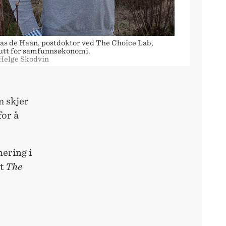
s de Haan, postdoktor ved The Choice Lab,
tutt for samfunnsøkonomi.
 Helge Skodvin
m skjer
for å
nering i
et
The