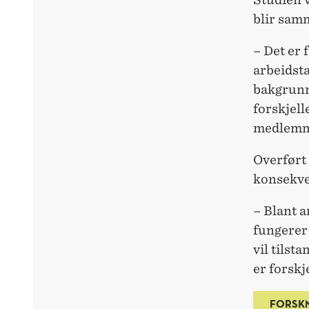
blir sam
– Det er 
arbeidsta
bakgrunn
forskjel
medlemmer
Overført 
konsekve
– Blant a
fungerer 
vil tilst
er forskje
FORSK