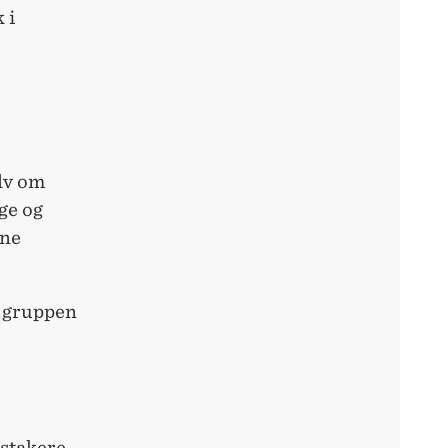
 i
lv om
ige og
ene
e gruppen
dstakere