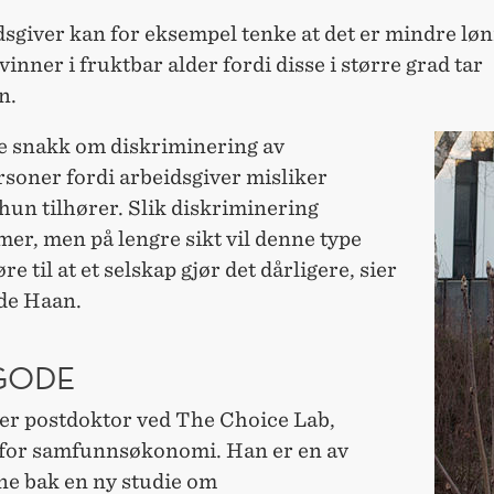
dsgiver kan for eksempel tenke at det er mindre lø
vinner i fruktbar alder fordi disse i større grad tar
n.
ke snakk om diskriminering av
soner fordi arbeidsgiver misliker
hun tilhører. Slik diskriminering
er, men på lengre sikt vil denne type
re til at et selskap gjør det dårligere, sier
de Haan.
 GODE
er postdoktor ved The Choice Lab,
t for samfunnsøkonomi. Han er en av
ne bak en ny studie om