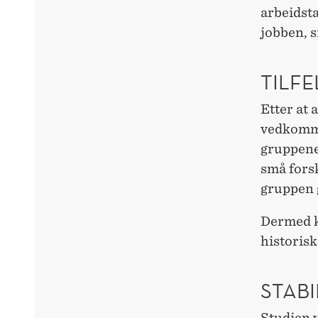
arbeidsta
jobben, s
TILFE
Etter at 
vedkomme
gruppene 
små forsk
gruppen g
Dermed k
historis
STABI
Studien 