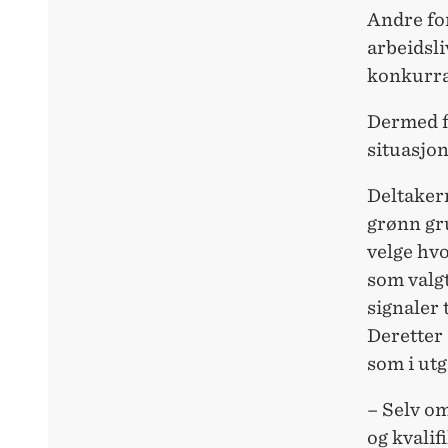
Andre fo
arbeidsli
konkurra
Dermed f
situasjon
Deltakern
grønn gr
velge hvo
som valg
signaler 
Deretter 
som i utg
– Selv o
og kvalif