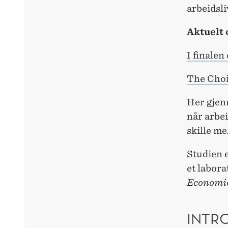
arbeidsl
Aktuelt
I finale
The Choic
Her gjen
når arbe
skille me
Studien e
et labora
Economic
INTR