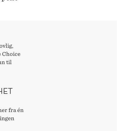
ovlig,
he Choice
n til
HET
ner fra én
ningen