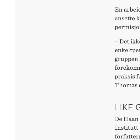
En arbei
ansette k
permisjo
– Det ik
enkeltper
gruppen 
forekomm
praksis fø
Thomas 
LIKE
De Haan 
Institut
forfatter