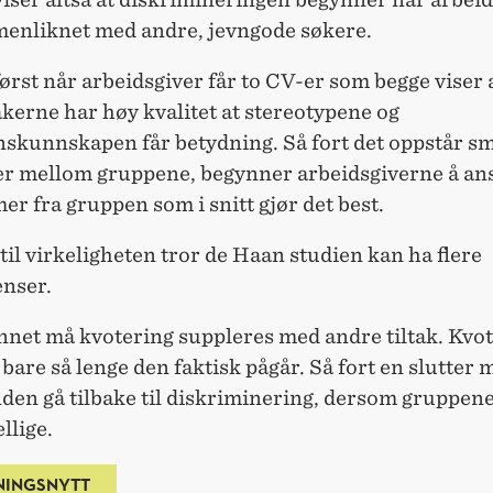
menliknet med andre, jevngode søkere.
først når arbeidsgiver får to CV-er som begge viser 
kerne har høy kvalitet at stereotypene og
skunnskapen får betydning. Så fort det oppstår s
ler mellom gruppene, begynner arbeidsgiverne å an
 fra gruppen som i snitt gjør det best.
til virkeligheten tror de Haan studien kan ha flere
nser.
nnet må kvotering suppleres med andre tiltak. Kvo
bare så lenge den faktisk pågår. Så fort en slutter 
anden gå tilbake til diskriminering, dersom gruppene
llige.
NINGSNYTT