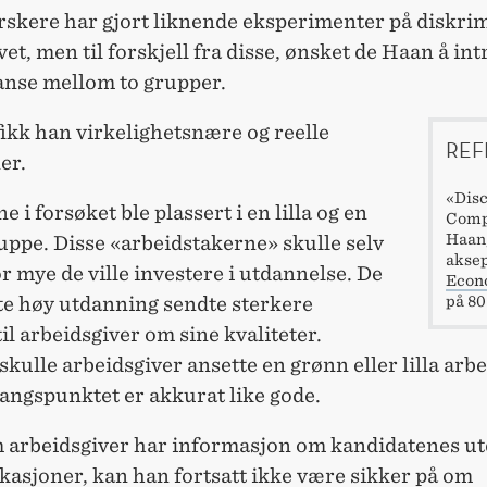
rskere har gjort liknende eksperimenter på diskrim
vet, men til forskjell fra disse, ønsket de Haan å in
nse mellom to grupper.
ikk han virkelighetsnære og reelle
REF
er.
«Disc
e i forsøket ble plassert i en lilla og en
Comp
Haan,
uppe. Disse «arbeidstakerne» skulle selv
aksep
r mye de ville investere i utdannelse. De
Econ
te høy utdanning sendte sterkere
på 80
til arbeidsgiver om sine kvaliteter.
skulle arbeidsgiver ansette en grønn eller lilla arb
angspunktet er akkurat like gode.
m arbeidsgiver har informasjon om kandidatenes u
ikasjoner, kan han fortsatt ikke være sikker på om