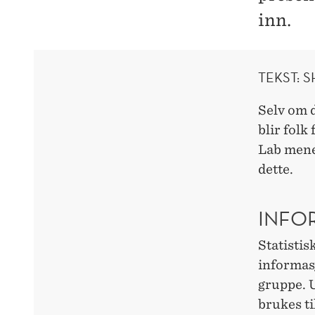
inn.
TEKST: 
Selv om d
blir folk
Lab mener
dette.
INFO
Statistis
informasj
gruppe. U
brukes ti