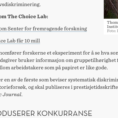
ivsdiskriminering.
 om The Choice Lab:
Thoma
Insti
n om Senter for fremragende forskning
Foto:
e Lab får 10 mill
nomfører forskerne et eksperiment for å se hva so
idsgiver bruker informasjon om gruppetilhørighet 
llom arbeidstakere som på papiret er like gode.
r en av de første som beviser systematisk diskrimi
torieforsøk, og skal publiseres i prestisjetidsskrift
 Journal
.
ODUSERER KONKURRANSE