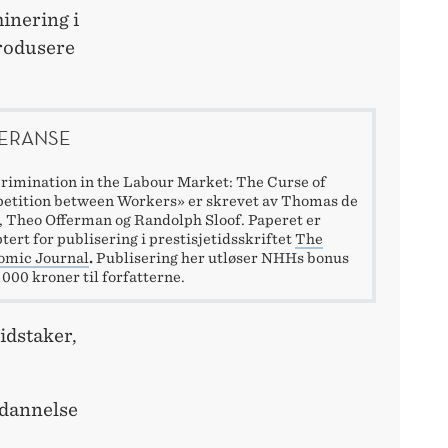
inering i
trodusere
ERANSE
rimination in the Labour Market: The Curse of
etition between Workers» er skrevet av Thomas de
 Theo Offerman og Randolph Sloof. Paperet er
tert for publisering i prestisjetidsskriftet
The
omic Journal
.
Publisering her utløser NHHs bonus
 000 kroner til forfatterne.
eidstaker,
tdannelse