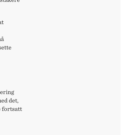
at
må
sette
tering
med det,
 fortsatt