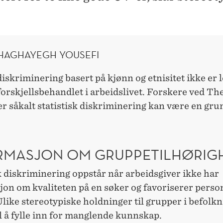
SHAGHAYEGH YOUSEFI
iskriminering basert på kjønn og etnisitet ikke er l
 forskjellsbehandlet i arbeidslivet. Forskere ved T
 såkalt statistisk diskriminering kan være en grun
RMASJON OM GRUPPETILHØRIG
k diskriminering oppstår når arbeidsgiver ikke har
on om kvaliteten på en søker og favoriserer perso
like stereotypiske holdninger til grupper i befolk
l å fylle inn for manglende kunnskap.