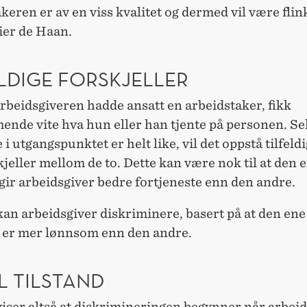
keren er av en viss kvalitet og dermed vil være flink
ier de Haan.
LDIGE FORSKJELLER
arbeidsgiveren hadde ansatt en arbeidstaker, fikk
nde vite hva hun eller han tjente på personen. Se
i utgangspunktet er helt like, vil det oppstå tilfeld
jeller mellom de to. Dette kan være nok til at den 
ir arbeidsgiver bedre fortjeneste enn den andre.
an arbeidsgiver diskriminere, basert på at den en
k er mer lønnsom enn den andre.
L TILSTAND
viser altså at diskrimineringen begynner når arbei