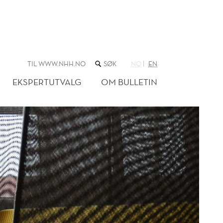
SØK
TIL WWW.NHH.NO
NO
EN
I
NETTSTEDET
EKSPERTUTVALG
OM BULLETIN