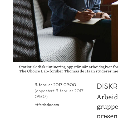
Statistisk diskriminering oppstår når arbeidsgiver for
The Choice Lab-forsker Thomas de Haan studerer meka
DISK
3. februar 2017 09:00
(oppdatert: 3. februar 2017
Arbeid
09:07)
Atferdsøkonomi
gruppen
present