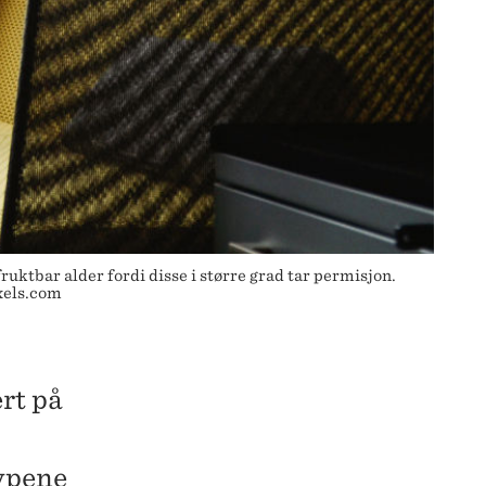
uktbar alder fordi disse i større grad tar permisjon.
xels.com
rt på
typene