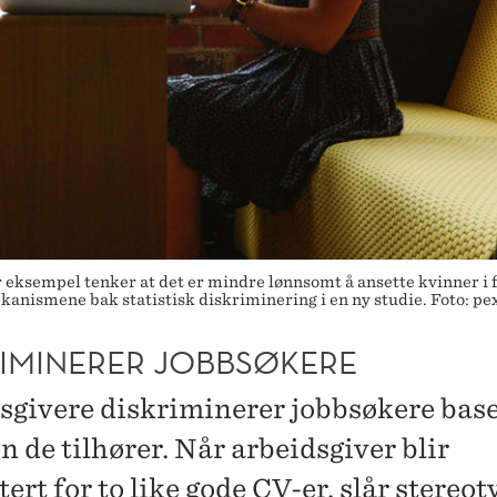
 eksempel tenker at det er mindre lønnsomt å ansette kvinner i fr
nismene bak statistisk diskriminering i en ny studie. Foto: pe
RIMINERER JOBBSØKERE
sgivere diskriminerer jobbsøkere base
 de tilhører. Når arbeidsgiver blir
ert for to like gode CV-er, slår stereo