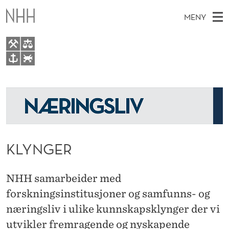
K
MENY
L
Y
N
H
NO
TIL WWW.NHH.NO
G
S
O
Ø
K
Bli partner
E
V
I
N
E
Samarbeid og partnere
E
R
T
T
D
For Alumni
S
KLYNGER
T
M
E
D
E
E
T
N
NHH samarbeider med
Y
forskningsinstitusjoner og samfunns- og
næringsliv i ulike kunnskapsklynger der vi
utvikler fremragende og nyskapende