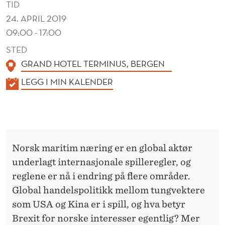
TID
24. APRIL 2019
09:00 - 17:00
STED
GRAND HOTEL TERMINUS, BERGEN
K
LEGG I MIN KALENDER
A
L
E
N
Norsk maritim næring er en global aktør
D
underlagt internasjonale spilleregler, og
E
reglene er nå i endring på flere områder.
R
Global handelspolitikk mellom tungvektere
som USA og Kina er i spill, og hva betyr
Brexit for norske interesser egentlig? Mer