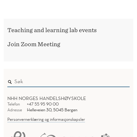
U
L
R
E
S
N
Teaching and learning lab events
D
E
E
Join Zoom Meeting
R
R
E
S
O
U
NHH NORGES HANDELSHØYSKOLE
R
Telefon
+47 55 95 90 00
Adresse
Helleveien 30, 5045 Bergen
C
Personvernerklæring og informasjonskapsler
E