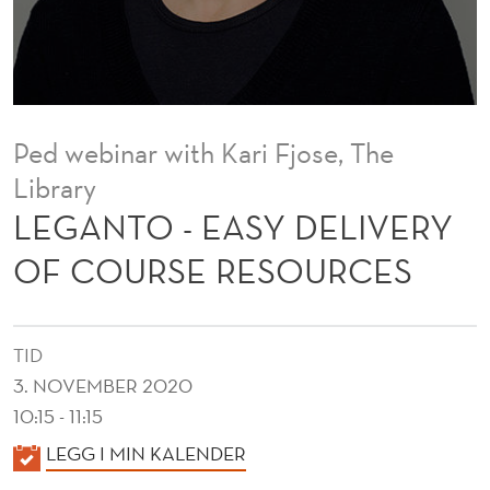
D
E
L
I
Ped webinar with Kari Fjose, The
V
Library
E
LEGANTO - EASY DELIVERY
R
OF COURSE RESOURCES
Y
O
TID
F
3. NOVEMBER 2020
C
10:15 - 11:15
K
O
LEGG I MIN KALENDER
A