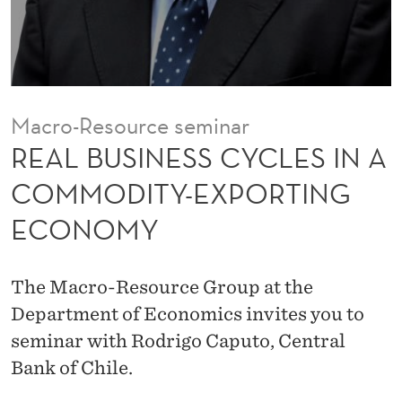
C
Y
C
L
Macro-Resource seminar
E
REAL BUSINESS CYCLES IN A
S
COMMODITY-EXPORTING
I
ECONOMY
N
A
The Macro-Resource Group at the
C
Department of Economics invites you to
O
seminar with Rodrigo Caputo, Central
Bank of Chile.
M