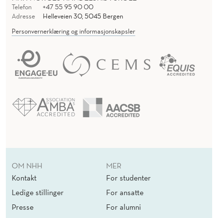
T
Telefon
+47 55 95 90 00
Adresse
Helleveien 30, 5045 Bergen
I
Personvernerklæring og informasjonskapsler
N
G
E
C
O
N
O
M
OM NHH
MER
Kontakt
For studenter
Y
Ledige stillinger
For ansatte
Presse
For alumni