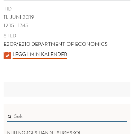
M
TID
O
11. JUNI 2019
D
12:15 - 13:15
I
STED
E209/E210 DEPARTMENT OF ECONOMICS
T
K
LEGG I MIN KALENDER
Y
A
-
L
E
E
N
X
D
P
E
O
R
R
NHH NORGES HANDELSHØYSKOLE