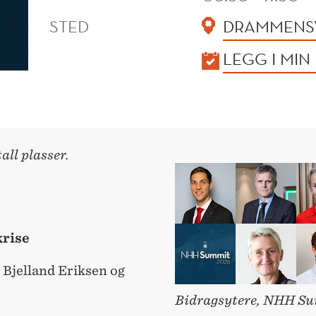
STED
DRAMMENSV
KALENDER
LEGG I MIN
all plasser.
krise
 Bjelland Eriksen og
Bidragsytere, NHH S