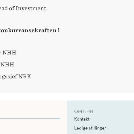
ead of Investment
konkurransekraften i
or NHH
r NHH
ngssjef NRK
OM NHH
Kontakt
Ledige stillinger