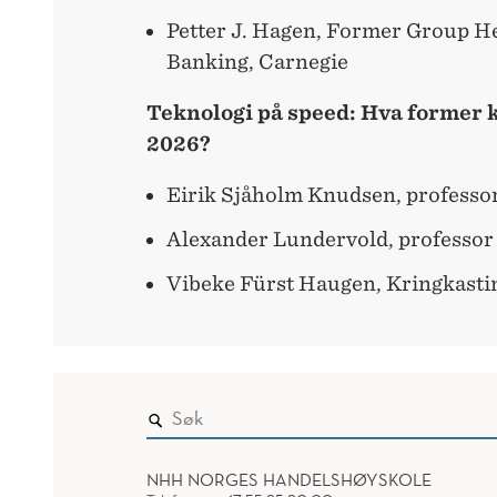
Petter J. Hagen, Former Group H
Banking, Carnegie
Teknologi på speed: Hva former 
2026?
Eirik Sjåholm Knudsen, profess
Alexander Lundervold, professo
Vibeke Fürst Haugen, Kringkasti
NHH NORGES HANDELSHØYSKOLE