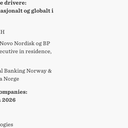
e drivere:
sjonalt og globalt i
HH
i Novo Nordisk og BP
xecutive in residence,
al Banking Norway &
a Norge
Companies:
n 2026
ogies