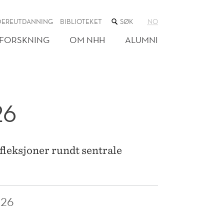
SØK
DEREUTDANNING
BIBLIOTEKET
NO
I
NETTSTEDET
FORSKNING
OM NHH
ALUMNI
26
leksjoner rundt sentrale
026