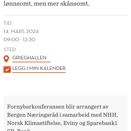
lønnsomt, men mer skånsomt.
TID
14. MARS 2024
09:00 - 12:30
STED
GRIEGHALLEN
K
LEGG I MIN KALENDER
A
L
E
N
Fornybarkonferansen blir arrangert av
D
Bergen Næringsråd i samarbeid med NHH,
E
Norsk Klimastiftelse, Eviny og Sparebank1
R