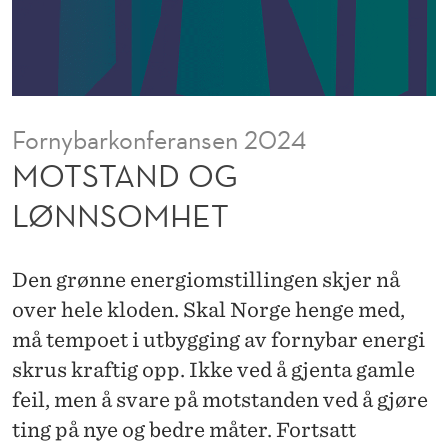
N
N
S
O
Fornybarkonferansen 2024
M
MOTSTAND OG
H
LØNNSOMHET
E
T
Den grønne energiomstillingen skjer nå
over hele kloden. Skal Norge henge med,
må tempoet i utbygging av fornybar energi
skrus kraftig opp. Ikke ved å gjenta gamle
feil, men å svare på motstanden ved å gjøre
ting på nye og bedre måter. Fortsatt