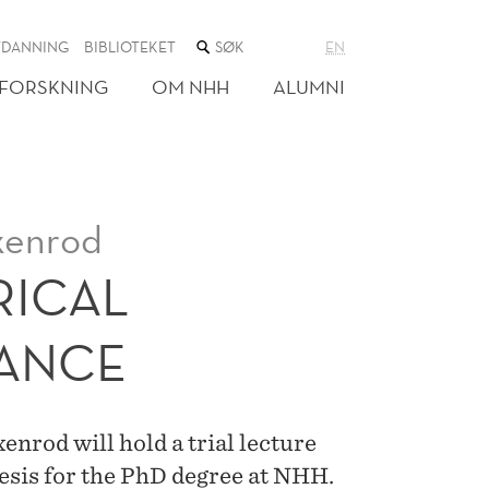
SØK
TDANNING
BIBLIOTEKET
EN
I
NETTSTEDET
FORSKNING
OM NHH
ALUMNI
xenrod
RICAL
NANCE
rod will hold a trial lecture
hesis for the PhD degree at NHH.