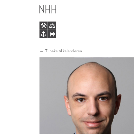
ESSAYS
HOVEDME
ON
EMPIRICAL
CORPORATE
Tilbake til kalenderen
FINANCE