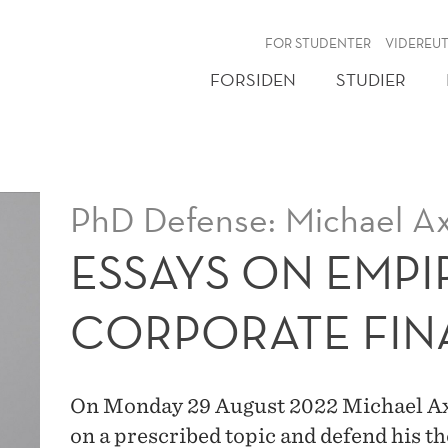
NY
FOR STUDENTER
VIDEREU
FORSIDEN
STUDIER
PhD Defense: Michael A
ESSAYS ON EMPI
CORPORATE FI
On Monday 29 August 2022 Michael Axen
on a prescribed topic and defend his t