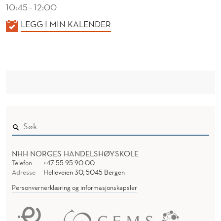
10:45 - 12:00
K
LEGG I MIN KALENDER
A
L
E
N
D
E
R
NHH NORGES HANDELSHØYSKOLE
Telefon
+47 55 95 90 00
Adresse
Helleveien 30, 5045 Bergen
Personvernerklæring og informasjonskapsler