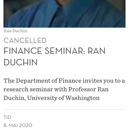
A
R
:
Ran Duchin
R
CANCELLED
A
FINANCE SEMINAR: RAN
N
DUCHIN
D
U
The Department of Finance invites you to a
C
research seminar with Professor Ran
Duchin, University of Washington
H
I
TID
N
8. MAI 2020