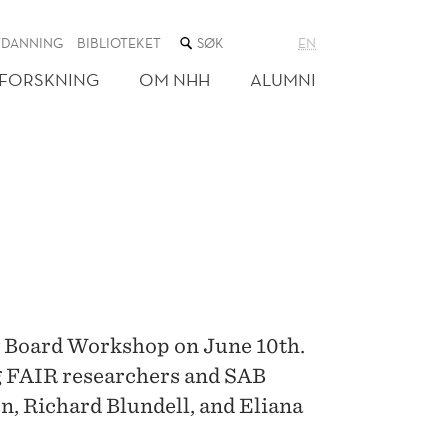
SØK
TDANNING
BIBLIOTEKET
EN
I
NETTSTEDET
FORSKNING
OM NHH
ALUMNI
ry Board Workshop on June 10th.
ng FAIR researchers and SAB
, Richard Blundell, and Eliana