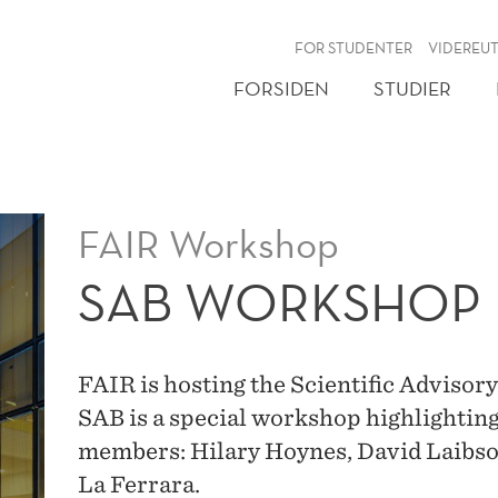
NY
FOR STUDENTER
VIDEREU
FORSIDEN
STUDIER
FAIR Workshop
SAB WORKSHOP
FAIR is hosting the Scientific Adviso
SAB is a special workshop highlighti
members: Hilary Hoynes, David Laibson
La Ferrara.