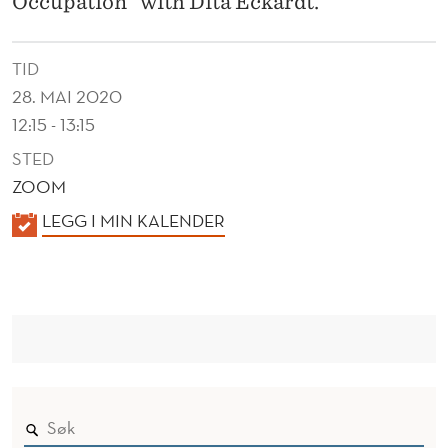
Occupation" with Dita Eckardt.
E
T
TID
U
28. MAI 2020
R
12:15 - 13:15
N
STED
ZOOM
S
K
LEGG I MIN KALENDER
T
A
O
L
T
E
N
H
D
E
E
M
R