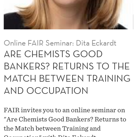
O
O
D
B
Online FAIR Seminar: Dita Eckardt
A
ARE CHEMISTS GOOD
N
BANKERS? RETURNS TO THE
K
MATCH BETWEEN TRAINING
E
AND OCCUPATION
R
S
FAIR invites you to an online seminar on
?
"Are Chemists Good Bankers? Returns to
R
the Match between Training and