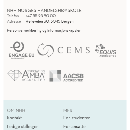
A
T
NHH NORGES HANDELSHØYSKOLE
Telefon
+47 55 95 90 00
C
Adresse
Helleveien 30, 5045 Bergen
Personvernerklæring og informasjonskapsler
H
B
E
T
W
E
E
N
OM NHH
MER
T
Kontakt
For studenter
Ledige stillinger
For ansatte