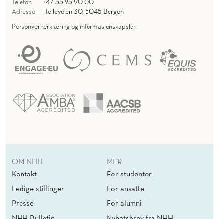
Telefon
+47 55 95 90 00
Adresse
Helleveien 30, 5045 Bergen
Personvernerklæring og informasjonskapsler
OM NHH
MER
Kontakt
For studenter
Ledige stillinger
For ansatte
Presse
For alumni
NHH Bulletin
Nyhetsbrev fra NHH