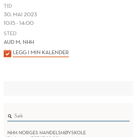
R
TID
E
30. MAI 2023
10:15 - 14:00
F
STED
E
AUD M, NHH
R
K
LEGG I MIN KALENDER
E
A
N
L
E
C
N
E
D
S
E
R
NHH NORGES HANDELSHØYSKOLE