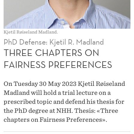
S
O
N
Kjetil Røiseland Madland.
F
PhD Defense: Kjetil R. Madland
A
THREE CHAPTERS ON
I
FAIRNESS PREFERENCES
R
N
On Tuesday 30 May 2023 Kjetil Røiseland
E
Madland will hold a trial lecture on a
prescribed topic and defend his thesis for
S
the PhD degree at NHH. Thesis: «Three
S
chapters on Fairness Preferences».
P