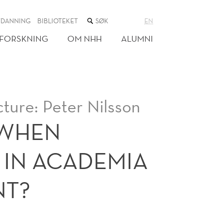
SØK
TDANNING
BIBLIOTEKET
EN
I
NETTSTEDET
FORSKNING
OM NHH
ALUMNI
ture: Peter Nilsson
 WHEN
 IN ACADEMIA
NT?