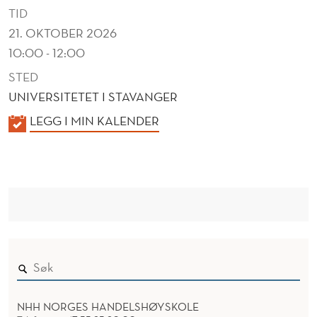
I
TID
C
21. OKTOBER 2026
10:00 - 12:00
S
STED
UNIVERSITETET I STAVANGER
K
LEGG I MIN KALENDER
A
L
E
N
D
E
R
NHH NORGES HANDELSHØYSKOLE