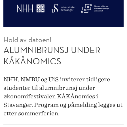
U
N
D
E
Hold av datoen!
R
ALUMNIBRUNSJ UNDER
K
KÅKÅNOMICS
Å
K
NHH, NMBU og UiS inviterer tidligere
Å
studenter til alumnibrunsj under
økonomifestivalen KÅKÅnomics i
N
Stavanger. Program og påmelding legges ut
O
etter sommerferien.
M