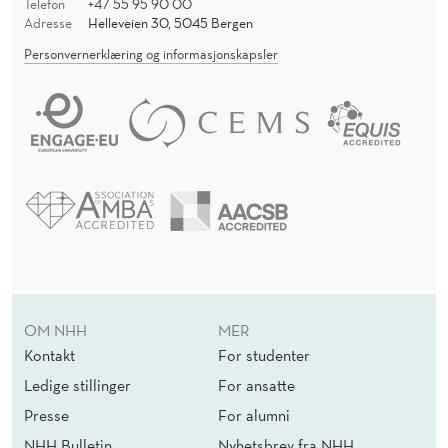
Telefon
+47 55 95 90 00
Adresse
Helleveien 30, 5045 Bergen
Personvernerklæring og informasjonskapsler
OM NHH
MER
Kontakt
For studenter
Ledige stillinger
For ansatte
Presse
For alumni
NHH Bulletin
Nyhetsbrev fra NHH