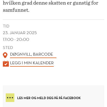
E
hvilken grad denne skatten er gunstig for
S
samfunnet.
S
TID
K
23. JANUAR 2025
A
17:00 - 20:00
T
STED
T
DØGNVILL, BARCODE
K
E
LEGG I MIN KALENDER
A
N
L
E
N
D
LES MER OG MELD DEG PÅ PÅ FACEBOOK
E