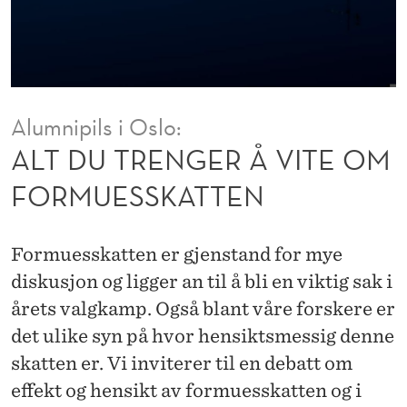
Å
V
I
T
Alumnipils i Oslo:
E
ALT DU TRENGER Å VITE OM
O
FORMUESSKATTEN
M
F
Formuesskatten er gjenstand for mye
O
diskusjon og ligger an til å bli en viktig sak i
årets valgkamp. Også blant våre forskere er
R
det ulike syn på hvor hensiktsmessig denne
M
skatten er. Vi inviterer til en debatt om
U
effekt og hensikt av formuesskatten og i