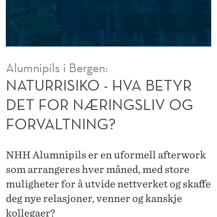
H
V
A
B
Alumnipils i Bergen:
E
NATURRISIKO - HVA BETYR
T
DET FOR NÆRINGSLIV OG
Y
FORVALTNING?
R
D
NHH Alumnipils er en uformell afterwork
E
som arrangeres hver måned, med store
T
muligheter for å utvide nettverket og skaffe
deg nye relasjoner, venner og kanskje
F
kollegaer?