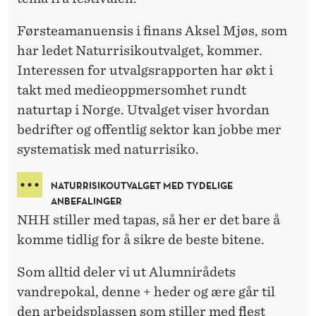
O
G
Førsteamanuensis i finans Aksel Mjøs, som
F
har ledet Naturrisikoutvalget, kommer.
Interessen for utvalgsrapporten har økt i
O
takt med medieoppmersomhet rundt
R
naturtap i Norge. Utvalget viser hvordan
V
bedrifter og offentlig sektor kan jobbe mer
systematisk med naturrisiko.
A
L
NATURRISIKOUTVALGET MED TYDELIGE
ANBEFALINGER
T
NHH stiller med tapas, så her er det bare å
N
komme tidlig for å sikre de beste bitene.
I
Som alltid deler vi ut Alumnirådets
N
vandrepokal, denne + heder og ære går til
den arbeidsplassen som stiller med flest