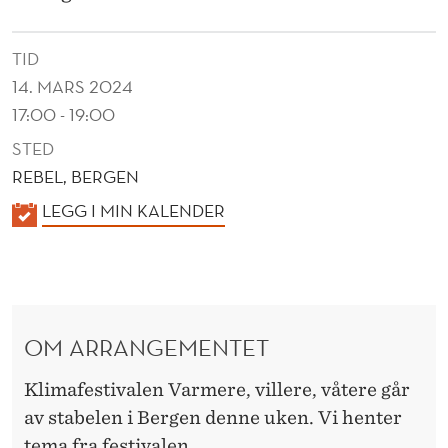
O
R
TID
N
14. MARS 2024
Æ
17:00 - 19:00
STED
R
REBEL, BERGEN
I
K
LEGG I MIN KALENDER
N
A
G
L
E
S
N
L
OM ARRANGEMENTET
D
I
E
Klimafestivalen Varmere, villere, våtere går
R
V
av stabelen i Bergen denne uken. Vi henter
tema fra festivalen.