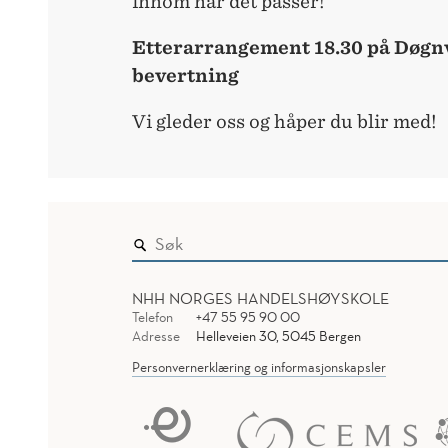
innom når det passer!
Etterarrangement 18.30 på Døgnv
bevertning
Vi gleder oss og håper du blir med!
NHH NORGES HANDELSHØYSKOLE
Telefon
+47 55 95 90 00
Adresse
Helleveien 30, 5045 Bergen
Personvernerklæring og informasjonskapsler