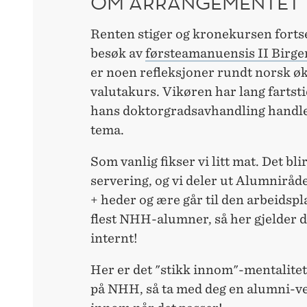
OM ARRANGEMENTET
Renten stiger og kronekursen fortset
besøk av
førsteamanuensis II Birge
er noen refleksjoner rundt norsk ø
valutakurs.
Vikøren har lang fartst
hans doktorgradsavhandling handl
tema.
Som vanlig fikser vi litt mat. Det bl
servering, og vi deler ut Alumniråd
+ heder og ære går til den arbeidsp
flest NHH-alumner, så her gjelder d
internt!
Her er det "stikk innom"-mentalitet 
på NHH, så ta med deg en alumni-v