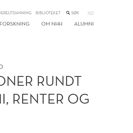
SØK
DEREUTDANNING
BIBLIOTEKET
NO
I
NETTSTEDET
FORSKNING
OM NHH
ALUMNI
o
ONER RUNDT
, RENTER OG