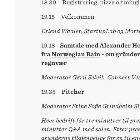
18.30 Registrering, pizza og mingl
19.15 Velkommen
Erlend Waaler, StartupLab og Mor
19.18
Samtale med Alexander Hel
fra
Norwegian Rain
- om gründer
regnvær
Moderator Gøril Selvik, Connect Ve
19.35
Pitcher
Moderator Stine Sofie Grindheim S
Hver bedrift får tre minutter til pr
minutter Q&A med salen. Etter pres
gründerne tilgjengelige for en til e