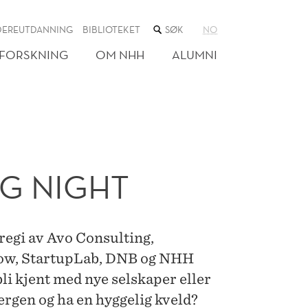
SØK
DEREUTDANNING
BIBLIOTEKET
NO
I
NETTSTEDET
FORSKNING
OM NHH
ALUMNI
G NIGHT
regi av Avo Consulting,
low, StartupLab, DNB og NHH
li kjent med nye selskaper eller
Bergen og ha en hyggelig kveld?