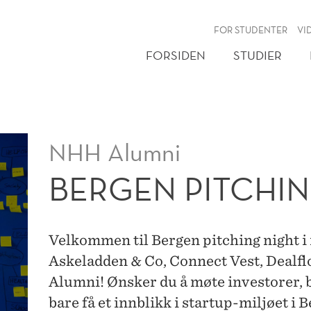
NY
FOR STUDENTER
VI
FORSIDEN
STUDIER
NHH Alumni
BERGEN PITCHIN
Velkommen til Bergen pitching night i 
Askeladden & Co, Connect Vest, Dealf
Alumni! Ønsker du å møte investorer, b
bare få et innblikk i startup-miljøet i 