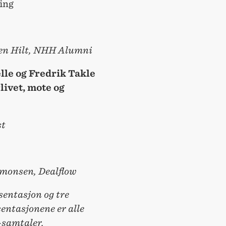
ing
ten Hilt, NHH Alumni
le og Fredrik Takle
livet, mote og
st
imonsen, Dealflow
esentasjon og tre
entasjonene er alle
n-samtaler.