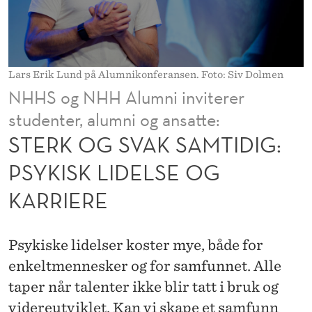
A
M
T
Lars Erik Lund på Alumnikonferansen. Foto: Siv Dolmen
I
NHHS og NHH Alumni inviterer
D
studenter, alumni og ansatte:
I
STERK OG SVAK SAMTIDIG:
G
PSYKISK LIDELSE OG
:
KARRIERE
P
S
Psykiske lidelser koster mye, både for
Y
enkeltmennesker og for samfunnet. Alle
taper når talenter ikke blir tatt i bruk og
K
videreutviklet. Kan vi skape et samfunn