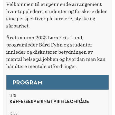
K
Velkommen til et spennende arrangement
D
A
hvor toppledere, studenter og forskere deler
E
R
sine perspektiver på karriere, styrke og
R
sårbarhet.
R
I
Årets alumn 2022 Lars Erik Lund,
programleder Bård Fyhn og studenter
E
innleder og diskuterer betydningen av
R
mental helse på jobben og hvordan man kan
E
håndtere mentale utfordringer.
PROGRAM
13.15
KAFFE/SERVERING I VRIMLEOMRÅDE
13.55