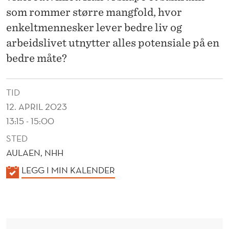
I
som rommer større mangfold, hvor
S
enkeltmennesker lever bedre liv og
K
arbeidslivet utnytter alles potensiale på en
bedre måte?
L
I
TID
D
12. APRIL 2023
E
13:15 - 15:00
L
STED
AULAEN, NHH
S
K
LEGG I MIN KALENDER
E
A
O
L
G
E
N