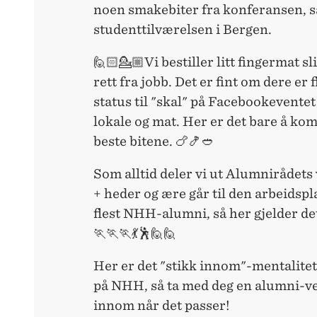
noen smakebiter fra konferansen, 
studenttilværelsen i Bergen.
🙋🏻💁🏼Vi bestiller litt fingermat 
rett fra jobb. Det er fint om dere er 
status til "skal" på Facebookeventet
lokale og mat. Her er det bare å kom
beste bitene. 🍗🍤🥙
Som alltid deler vi ut Alumnirådet
+ heder og ære går til den arbeidsp
flest NHH-alumni, så her gjelder det
🏃🏃🏃💃🕺🙋🙋
Her er det "stikk innom"-mentalitet 
på NHH, så ta med deg en alumni-v
innom når det passer!