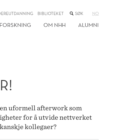
SØK
DEREUTDANNING
BIBLIOTEKET
NO
I
NETTSTEDET
FORSKNING
OM NHH
ALUMNI
R!
 en uformell afterwork som
gheter for å utvide nettverket
 kanskje kollegaer?