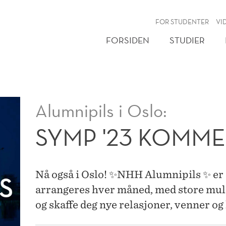
NY
FOR STUDENTER
VI
FORSIDEN
STUDIER
Alumnipils i Oslo:
SYMP '23 KOMME
Nå også i Oslo! ✨NHH Alumnipils ✨ er
arrangeres hver måned, med store muli
og skaffe deg nye relasjoner, venner og