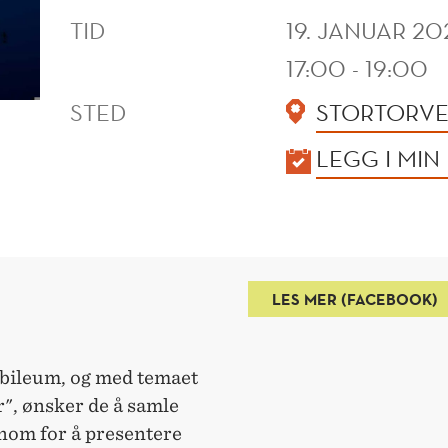
TID
19. JANUAR 20
17:00 - 19:00
STED
STORTORVE
KALENDER
LEGG I MIN
LES MER (FACEBOOK)
ubileum, og med temaet
", ønsker de å samle
nom for å presentere