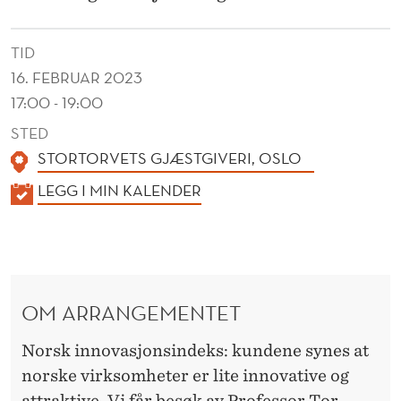
M
M
TID
E
16. FEBRUAR 2023
R
17:00 - 19:00
STED
!
STORTORVETS GJÆSTGIVERI, OSLO
K
LEGG I MIN KALENDER
A
L
E
N
OM ARRANGEMENTET
D
E
Norsk innovasjonsindeks: kundene synes at
R
norske virksomheter er lite innovative og
attraktive. Vi får besøk av Professor Tor