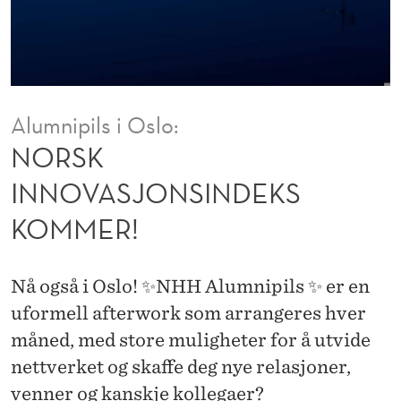
J
O
N
S
Alumnipils i Oslo:
I
NORSK
N
INNOVASJONSINDEKS
D
KOMMER!
E
K
Nå også i Oslo! ✨NHH Alumnipils ✨ er en
S
uformell afterwork som arrangeres hver
K
måned, med store muligheter for å utvide
nettverket og skaffe deg nye relasjoner,
O
venner og kanskje kollegaer?