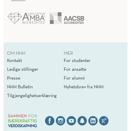
OM NHH
MER
Kontakt
For studenter
Ledige stillinger
For ansatte
Presse
For alumni
NHH Bulletin
Nyhetsbrev fra NHH
Tilgjengelighetserklæring