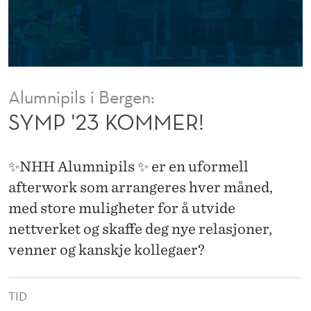
R
!
Alumnipils i Bergen:
SYMP '23 KOMMER!
✨NHH Alumnipils ✨ er en uformell
afterwork som arrangeres hver måned,
med store muligheter for å utvide
nettverket og skaffe deg nye relasjoner,
venner og kanskje kollegaer?
TID