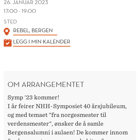
26. JANUAR 2023
17:00 - 19:00
STED
REBEL, BERGEN
K
LEGG I MIN KALENDER
A
L
E
N
OM ARRANGEMENTET
D
E
Symp '23 kommer!
R
I år feirer NHH-Symposiet 40 årsjubileum,
og med temaet "fra norgesmester til
verdensmester", ønsker de å samle
Bergensalumni i aulaen! De kommer innom