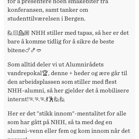
for å presentere noen smakebiter fra
konferansen, samt tanker om
studenttilværelsen i Bergen.
🙋🏻💁🏼 NHH stiller med tapas, så her er det
bare å komme tidlig for å sikre de beste
bitene🍗🍤🥙
Som alltid deler vi ut Alumnirådets
vandrepokal🏆, denne + heder og ære går til
den arbeidsplassen som stiller med flest
NHH-alumni, så her gjelder det å mobilisere
internt!🏃🏃🏃💃🕺🙋🙋
Her er det "stikk innom"-mentalitet for alle
som har gått på NHH, så ta med deg en
alumni-venn eller fem og kom innom når det