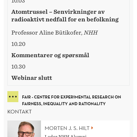
E
10.03
N
Atomtrussel – Senvirkninger av
radioaktivt nedfall for en befolkning
B
E
Professor Aline Bütikofer,
NHH
F
10.20
O
Kommentarer og spørsmål
L
10.30
K
Webinar slutt
N
FAIR - CENTRE FOR EXPERIMENTAL RESEARCH ON
I
FAIRNESS, INEQUALITY AND RATIONALITY
KONTAKT
N
G
MORTEN J. S. HILT
Leder NHH Alumni