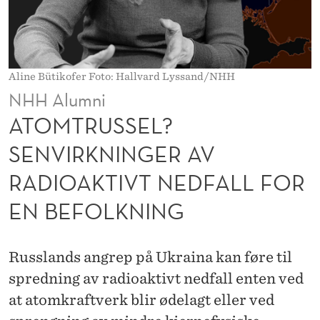
S
E
N
Aline Bütikofer Foto: Hallvard Lyssand/NHH
V
NHH Alumni
I
ATOMTRUSSEL?
R
SENVIRKNINGER AV
K
RADIOAKTIVT NEDFALL FOR
N
EN BEFOLKNING
I
N
Russlands angrep på Ukraina kan føre til
G
spredning av radioaktivt nedfall enten ved
E
at atomkraftverk blir ødelagt eller ved