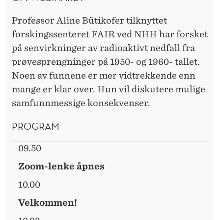
V
D
E
T
Professor Aline Bütikofer tilknyttet
R
forskingssenteret FAIR ved NHH har forsket
N
på senvirkninger av radioaktivt nedfall fra
E
prøvesprengninger på 1950- og 1960- tallet.
D
Noen av funnene er mer vidtrekkende enn
mange er klar over. Hun vil diskutere mulige
F
samfunnmessige konsekvenser.
A
PROGRAM
L
L
09.50
F
Zoom-lenke åpnes
O
10.00
R
Velkommen!