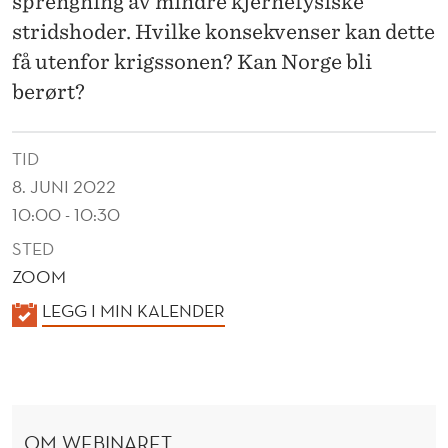
sprengning av mindre kjernefysiske
R
stridshoder. Hvilke konsekvenser kan dette
A
få utenfor krigssonen? Kan Norge bli
V
berørt?
R
A
TID
8. JUNI 2022
D
10:00 - 10:30
I
STED
O
ZOOM
A
K
LEGG I MIN KALENDER
K
A
L
T
E
I
N
OM WEBINARET