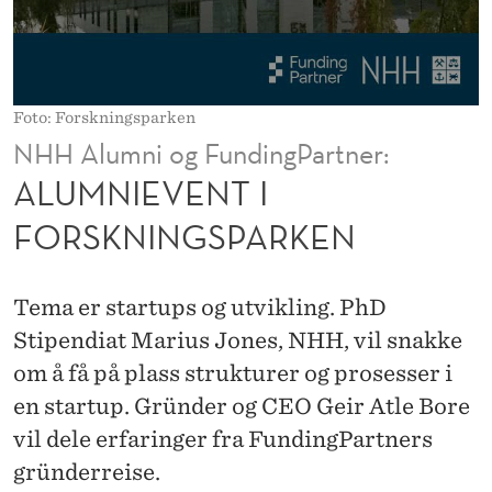
F
O
R
Foto: Forskningsparken
S
NHH Alumni og FundingPartner:
K
ALUMNIEVENT I
N
FORSKNINGSPARKEN
I
N
Tema er startups og utvikling. PhD
G
Stipendiat Marius Jones, NHH, vil snakke
om å få på plass strukturer og prosesser i
S
en startup. Gründer og CEO Geir Atle Bore
P
vil dele erfaringer fra FundingPartners
A
gründerreise.