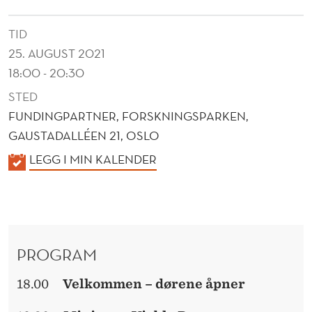
R
K
TID
25. AUGUST 2021
E
18:00 - 20:30
N
STED
FUNDINGPARTNER, FORSKNINGSPARKEN,
GAUSTADALLÉEN 21, OSLO
K
LEGG I MIN KALENDER
A
L
E
N
PROGRAM
D
E
18.00
Velkommen – dørene åpner
R