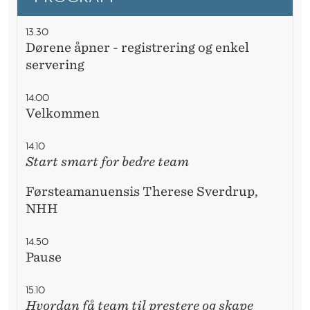
E
R
13.30
Dørene åpner - registrering og enkel
servering
14.00
Velkommen
14.10
Start smart for bedre team
Førsteamanuensis Therese Sverdrup,
NHH
14.50
Pause
15.10
Hvordan få team til prestere og skape