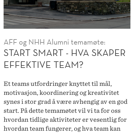
V
A
S
K
AFF og NHH Alumni temamøte:
A
START SMART - HVA SKAPER
P
EFFEKTIVE TEAM?
E
R
Et teams utfordringer knyttet til mål,
E
motivasjon, koordinering og kreativitet
synes i stor grad å være avhengig av en god
F
start. På dette temamøtet vil vi ta for oss
F
hvordan tidlige aktiviteter er vesentlig for
E
hvordan team fungerer, og hva team kan