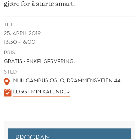
K
gjøre for å starte smart.
T
I
TID
25. APRIL 2019
V
13:30 - 16:00
E
PRIS
T
GRATIS - ENKEL SERVERING.
E
STED
NHH CAMPUS OSLO, DRAMMENSVEIEN 44
A
K
LEGG I MIN KALENDER
M
A
?
L
E
N
D
PROGRAM